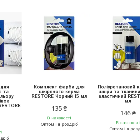
 для
Комплект фарби для
Поліуретановий к
я та
шкіряного керма
шкіри та тканини
льору
RESTORE Чорний 15 мл
еластичний RES
івок
мл
 RESTORE
135 ₴
146 ₴
В наявності
В наявності
Оптом і в роздріб
Оптом і в розд
ті
здріб