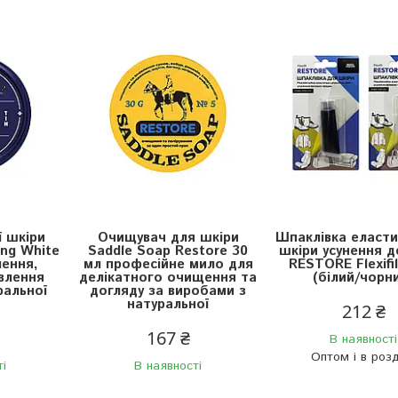
ї шкіри
Очищувач для шкіри
Шпаклівка еласти
ing White
Saddle Soap Restore 30
шкіри усунення д
лення,
мл професійне мило для
RESTORE Flexifil
влення
делікатного очищення та
(білий/чорн
ральної
догляду за виробами з
натуральної
212 ₴
167 ₴
В наявності
Оптом і в розд
ті
В наявності