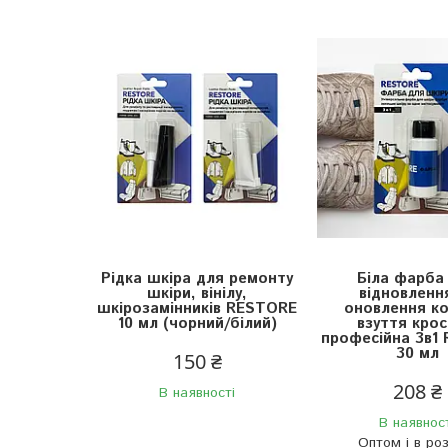
Рідка шкіра для ремонту
Біла фарба
шкіри, вінілу,
відновленн
шкірозамінників RESTORE
оновлення ко
10 мл (чорний/білий)
взуття крос
професійна 3в1
30 мл
150 ₴
208 ₴
В наявності
В наявнос
Оптом і в ро