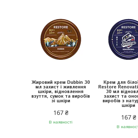
Жировий крем Dubbin 30
Крем для біло
мл захист і живлення
Restore Renovat
шкіри, відновлення
30 мл віднов
взуття, сумок та виробів
захист та оно
зі шкіри
виробів з нату
шкіри
167 ₴
167 ₴
В наявності
В наявнос