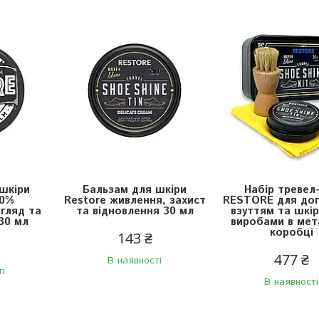
шкіри
Бальзам для шкіри
Набір тревел
00%
Restore живлення, захист
RESTORE для дог
гляд та
та відновлення 30 мл
взуттям та шкі
30 мл
виробами в мет
коробці
143 ₴
477 ₴
В наявності
ті
В наявності