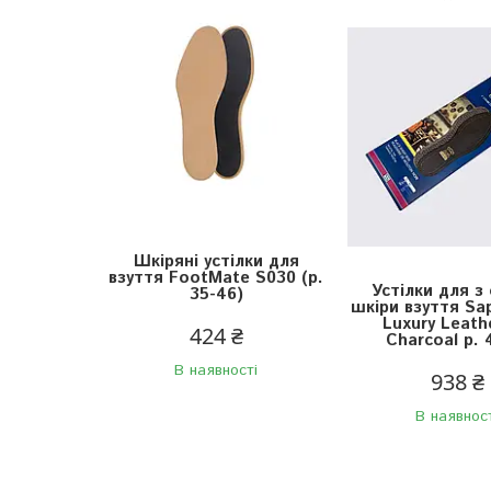
Шкіряні устілки для
взуття FootMate S030 (р.
Устілки для з
35-46)
шкіри взуття Sap
Luxury Leath
424 ₴
Charcoal р. 
В наявності
938 ₴
В наявнос