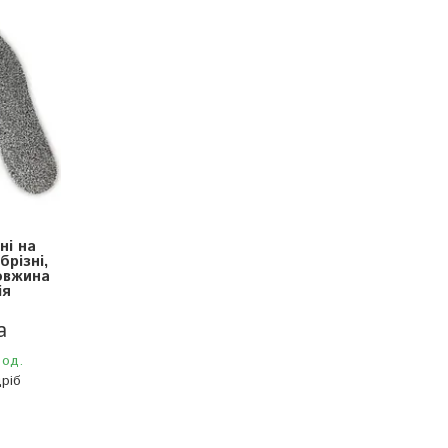
ні на
брізні,
овжина
ія
а
 од.
ріб