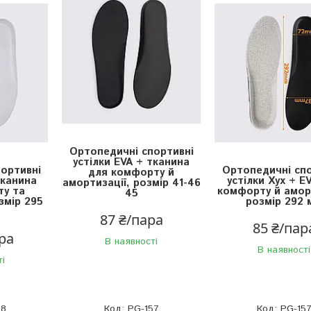
Ортопедичні спортивні
устілки EVA + тканина
ортивні
Ортопедичні спо
для комфорту й
тканина
устілки Хух + E
амортизації, розмір 41-46
ту та
комфорту й аморт
45
змір 295
розмір 292 
87 ₴/пара
85 ₴/пар
ра
В наявності
В наявності
ті
58
PG-157
PG-15