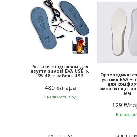
Устілки з підігрівом для
взуття зимові EVA USB р.
Ортопедичні сп
35-48 + кабель USB
устілки EVA + 
для комфор
480 ₴/пара
амортизації, ро
мм
В наявності 2 од.
129 ₴/па
В наявнос
PG-157
PG-1