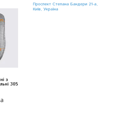
Проспект Степана Бандери 21-а,
Київ, Україна
ні з
льні 305
ра