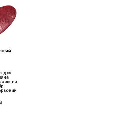
а для
няча
ьорів на
ір
ервоний
а