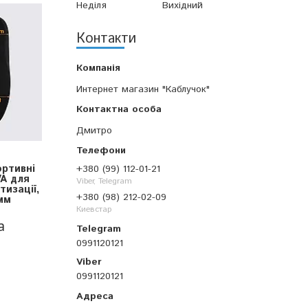
Неділя
Вихідний
Контакти
Интернет магазин "Каблучок"
Дмитро
ртивні
+380 (99) 112-01-21
VA для
Viber, Telegram
изації,
+380 (98) 212-02-09
мм
Киевстар
а
0991120121
0991120121
7