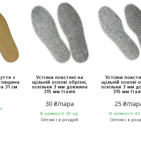
зуття з
Устілки повстяні на
Устілки повстя
 товщина
щільній основі обрізні,
щільній основі о
а 31 см
оскільки 3 мм довжина
оскільки 3 мм д
315 мм Італія
315 мм Італ
30 ₴/пара
25 ₴/пар
ті
В наявності 30 од.
В наявності 42
Оптом і в роздріб
Оптом і в розд