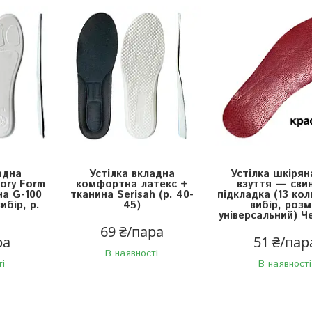
адна
Устілка вкладна
Устілка шкірян
ory Form
комфортна латекс +
взуття — сви
на G-100
тканина Serisah (р. 40-
підкладка (13 кол
ибір, р.
45)
вибір, розм
універсальний) Ч
69 ₴/пара
ра
51 ₴/пар
В наявності
ті
В наявності