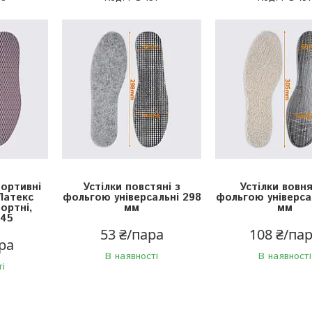
ортивні
Устілки повстяні з
Устілки вовня
 Латекс
фольгою універсальні 298
фольгою універса
ортні,
мм
мм
-45
53 ₴/пара
108 ₴/па
ра
В наявності
В наявності
ті