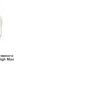
тивного
High Max