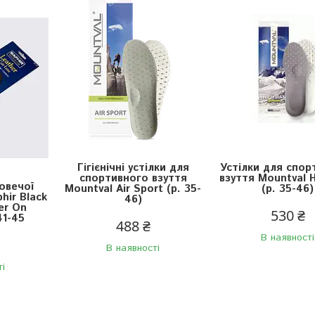
Гігієнічні устілки для
Устілки для спор
спортивного взуття
взуття Mountval 
 овечої
Mountval Air Sport (р. 35-
(р. 35-46)
hir Black
46)
er On
530 ₴
41-45
488 ₴
В наявності
В наявності
ті