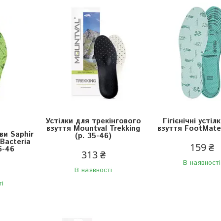
Устілки для трекінгового
Гігієнічні устіл
взуття Mountval Trekking
взуття FootMate
ви Saphir
(р. 35-46)
Bacteria
159 ₴
6-46
313 ₴
В наявності
В наявності
ті