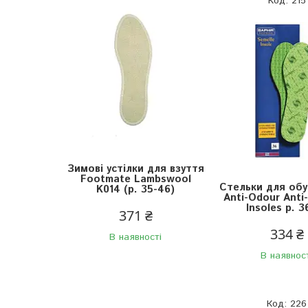
215
Зимові устілки для взуття
Footmate Lambswool
Стельки для обу
K014 (р. 35-46)
Anti-Odour Anti-
Insoles р. 3
371 ₴
334 ₴
В наявності
В наявнос
226