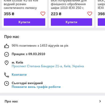
Клей Ecosar 41-55 KW
Віск полірувальний для
Віск
водний розчин
фінішного оброблення
шкір
синтетичного латексу
шкіри 1010 IEXI 250 г,
IEXI
(аналог Дісмакол) 400 мл
чорний/нейтральний
355
223
398
₴
₴
Купити
Купити
Про нас
96% позитивних з 1453 відгуків за рік
Працює з 09.03.2010
м. Київ
Проспект Степана Бандери 21-а, Київ, Україна
Контакти
Сьогодні вихідний
Показати весь графік роботи
Про нас