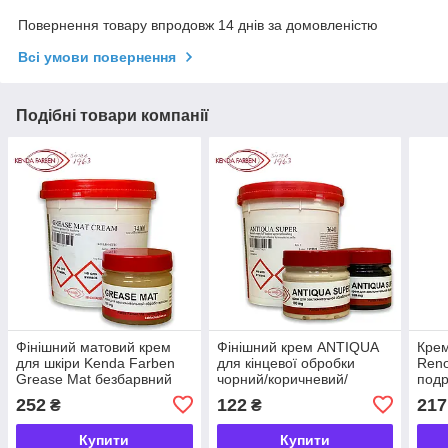
Повернення товару впродовж 14 днів за домовленістю
Всі умови повернення
Подібні товари компанії
Фінішний матовий крем
Фінішний крем ANTIQUA
Крем
для шкіри Kenda Farben
для кінцевої обробки
Reno
Grease Mat безбарвний
чорний/коричневий/
подр
100/1000г
нейтральний 100/1000г
чорн
252
122
217
₴
₴
Купити
Купити