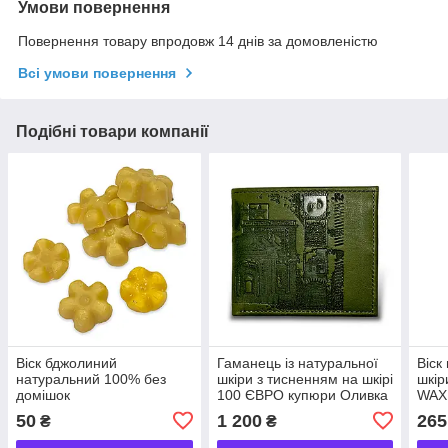
Умови повернення
Повернення товару впродовж 14 днів за домовленістю
Всі умови повернення
Подібні товари компанії
Віск бджолиний
Гаманець із натуральної
Віск
натуральний 100% без
шкіри з тисненням на шкірі
шкір
домішок
100 ЄВРО купюри Оливка
WAX
чорн
50
1 200
265
₴
₴