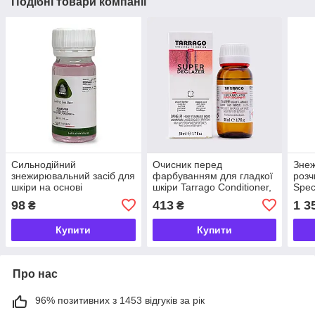
Подібні товари компанії
Сильнодійний
Очисник перед
Знеж
знежирювальний засіб для
фарбуванням для гладкої
розч
шкіри на основі
шкіри Tarrago Conditioner,
Spec
розчинника FENICE
50 мл
98
413
1 3
₴
₴
REMOVER 30 мл
Купити
Купити
Про нас
96% позитивних з 1453 відгуків за рік