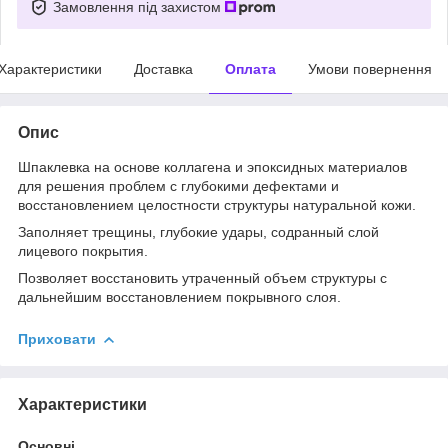
Замовлення під захистом
Характеристики
Доставка
Оплата
Умови повернення
Опис
Шпаклевка на основе коллагена и эпоксидных материалов
для решения проблем с глубокими дефектами и
восстановлением целостности структуры натуральной кожи.
Заполняет трещины, глубокие удары, содранный слой
лицевого покрытия.
Позволяет восстановить утраченный объем структуры с
дальнейшим восстановлением покрывного слоя.
Приховати
Характеристики
Основні