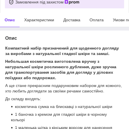
Замовлення під захистом
Опис
Характеристики
Доставка
Оплата
Умови п
Опис
Компактний набір призначений для щоденного догляду
за виробами з натуральної гладкої шкіри та замші.
Небольшая косметичка виготовлена вручну з
натуральної шкіри рослинного дублення, дуже зручна
для транспортування засобів для догляду у ділових
поїздках або подорожах.
А ще стане прекрасним подарунковим набором для кожного,
хто любить доглядати за своїми речами самостійно.
До складу входять:
косметична сумка на блискавці з натуральної шкіри
1 баночка з кремом для гладкої шкіри в чорному
кольорі
1 маленька щітка з кінським ворсом для нанесення