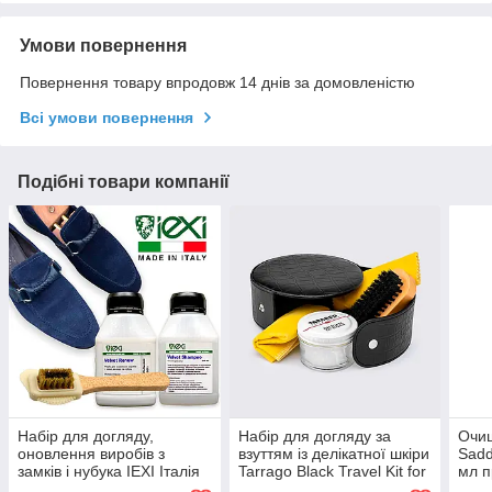
Умови повернення
Повернення товару впродовж 14 днів за домовленістю
Всі умови повернення
Подібні товари компанії
Набір для догляду,
Набір для догляду за
Очищ
оновлення виробів з
взуттям із делікатної шкіри
Sadd
замків і нубука IEXI Італія
Tarrago Black Travel Kit for
мл п
Delicate Leather
делі