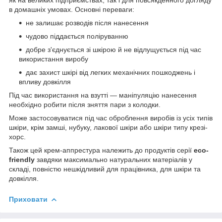
в домашніх умовах. Основні переваги:
не залишає розводів після нанесення
чудово піддається поліруванню
добре з'єднується зі шкірою й не відлущується під час
використання виробу
дає захист шкірі від легких механічних пошкоджень і
впливу довкілля
Під час використання на взутті — маніпуляцію нанесення
необхідно робити після зняття пари з колодки.
Може застосовуватися під час оброблення виробів із усіх типів
шкіри, крім замші, нубуку, лакової шкіри або шкіри типу крезі-
хорс.
Також цей крем-аппрестура належить до продуктів серії
eco-
friendly
завдяки максимально натуральних матеріалів у
складі, повністю нешкідливий для працівника, для шкіри та
довкілля.
Приховати