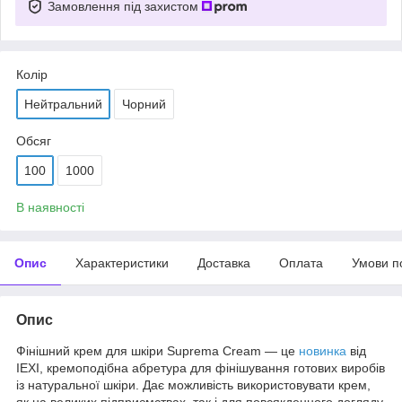
Замовлення під захистом
Колір
Нейтральний
Чорний
Обсяг
100
1000
В наявності
Опис
Характеристики
Доставка
Оплата
Умови п
Опис
Фінішний крем для шкіри Suprema Cream — це
новинка
від
IEXI, кремоподібна абретура для фінішування готових виробів
із натуральної шкіри. Дає можливість використовувати крем,
як на великих підприємствах, так і для повсякденного догляду