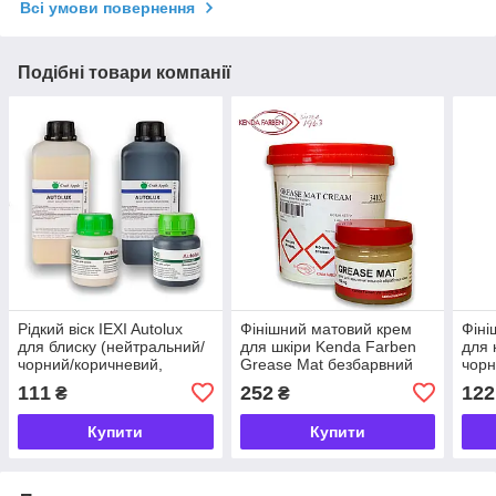
Всі умови повернення
Подібні товари компанії
Рідкий віск IEXI Autolux
Фінішний матовий крем
Фіні
для блиску (нейтральний/
для шкіри Kenda Farben
для 
чорний/коричневий,
Grease Mat безбарвний
чорн
100/1000 мл)
100/1000г
нейт
111
252
122
₴
₴
Купити
Купити