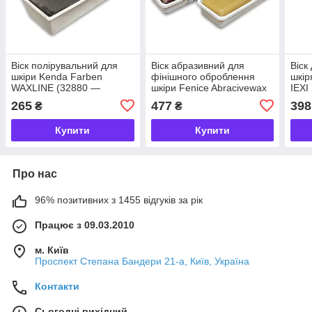
Віск полірувальний для
Віск абразивний для
Віск
шкіри Kenda Farben
фінішного оброблення
шкір
WAXLINE (32880 —
шкіри Fenice Abracivewax
IEXI
чорний)
DC3800 500 г, коричневий/
265
477
398
₴
₴
нейтральний
Купити
Купити
Про нас
96% позитивних з 1455 відгуків за рік
Працює з 09.03.2010
м. Київ
Проспект Степана Бандери 21-а, Київ, Україна
Контакти
Сьогодні вихідний