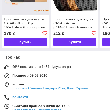
Профілактика для взуття
Профілактика для взуття
Проф
CASALi REFLEX р.
CASALi Active
CASA
165х114мм (3 кольори на
р.165х113мм (4 кольори
165х
вибір)
на вибір)
вибі
170
212
186
₴
₴
Купити
Купити
Про нас
96% позитивних з 1451 відгука за рік
Працює з 09.03.2010
м. Київ
Проспект Степана Бандери 21-а, Київ, Україна
Контакти
Сьогодні працює з 09:00 до 17:00
Показати весь графік роботи