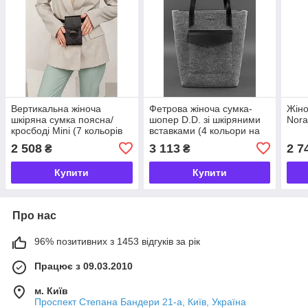
Вертикальна жіноча
Фетрова жіноча сумка-
Жіно
шкіряна сумка поясна/
шопер D.D. зі шкіряними
Nora
кросбоді Mini (7 кольорів
вставками (4 кольори на
на вибір)
вибір)
2 508
3 113
2 7
₴
₴
Купити
Купити
Про нас
96% позитивних з 1453 відгуків за рік
Працює з 09.03.2010
м. Київ
Проспект Степана Бандери 21-а, Київ, Україна