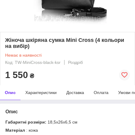
Жіноча шкіряна сумка Mini Cross (4 кольори
на вибір)
Немає в наявності
Код: TW-MiniCross-black-ksr
Роздріб
1 550
₴
Опис
Характеристики
Доставка
Оплата
Умови п
Опис
Габаритні розміри:
18,5х26х6,5 см
Матеріал
: кожа