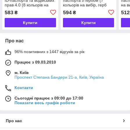
ID-паспорта та водійських
паспорта з гербом (7
пасп
прав 4.0 (8 кольорів на
кольорів на вибір, герб
на в
вибір, з тисненням/без
країни на вибір)
583
594
512
₴
₴
тиснення)
Купити
Купити
Про нас
96% позитивних з 1447 відгуків за рік
Працює з 09.03.2010
м. Київ
Проспект Степана Бандери 21-а, Київ, Україна
Контакти
Сьогодні працює з 09:00 до 17:00
Показати весь графік роботи
Про нас