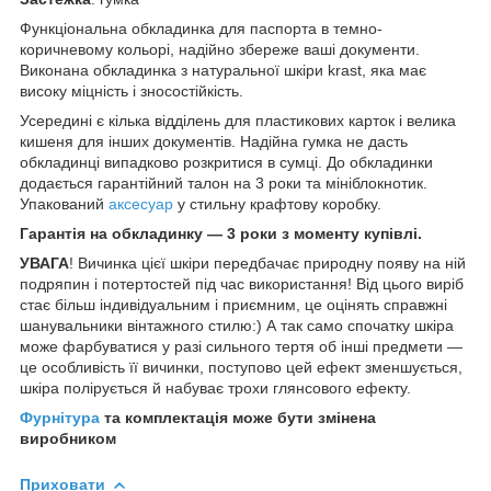
Функціональна обкладинка для паспорта в темно-
коричневому кольорі, надійно збереже ваші документи.
Виконана обкладинка з натуральної шкіри krast, яка має
високу міцність і зносостійкість.
Усередині є кілька відділень для пластикових карток і велика
кишеня для інших документів. Надійна гумка не дасть
обкладинці випадково розкритися в сумці. До обкладинки
додається гарантійний талон на 3 роки та мініблокнотик.
Упакований
аксесуар
у стильну крафтову коробку.
Гарантія на обкладинку — 3 роки з моменту купівлі.
УВАГА
! Вичинка цієї шкіри передбачає природну появу на ній
подряпин і потертостей під час використання! Від цього виріб
стає більш індивідуальним і приємним, це оцінять справжні
шанувальники вінтажного стилю:) А так само спочатку шкіра
може фарбуватися у разі сильного тертя об інші предмети —
це особливість її вичинки, поступово цей ефект зменшується,
шкіра полірується й набуває трохи глянсового ефекту.
Фурнітура
та комплектація може бути змінена
виробником
Приховати