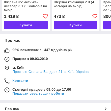
Шкіряна косметичка-
Шкіряна ключниця 2.0 (4
Крем
несесер 3.1 (9 кольорів на
кольори на вибір)
Saph
вибір)
de S
на в
1 419
473
800
₴
₴
Купити
Купити
Про нас
96% позитивних з 1447 відгуків за рік
Працює з 09.03.2010
м. Київ
Проспект Степана Бандери 21-а, Київ, Україна
Контакти
Сьогодні працює з 09:00 до 17:00
Показати весь графік роботи
Про нас