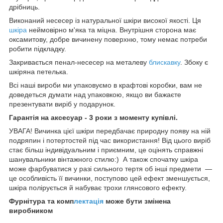
дрібниць.
Виконаний несесер із натуральної шкіри високої якості. Ця
шкіра
неймовірно м'яка та міцна. Внутрішня сторона має
оксамитову, добре вичинену поверхню, тому немає потреби
робити підкладку.
Закривається пенал-несесер на металеву
блискавку
. Збоку є
шкіряна петелька.
Всі наші вироби ми упаковуємо в крафтові коробки, вам не
доведеться думати над упаковкою, якщо ви бажаєте
презентувати виріб у подарунок.
Гарантія на аксесуар - 3 роки з моменту купівлі.
УВАГА! Вичинка цієї шкіри передбачає природну появу на ній
подряпин і потертостей під час використання! Від цього виріб
стає більш індивідуальним і приємним, це оцінять справжні
шанувальники вінтажного стилю:) А також спочатку шкіра
може фарбуватися у разі сильного тертя об інші предмети —
це особливість її вичинки, поступово цей ефект зменшується,
шкіра полірується й набуває трохи глянсового ефекту.
Фурнітура та комп
лектація
може бути змінена
виробником