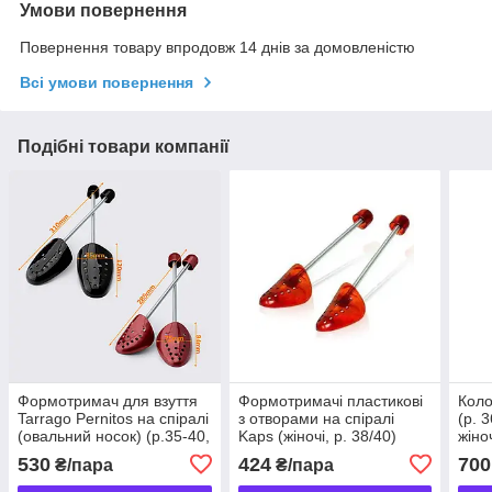
Умови повернення
Повернення товару впродовж 14 днів за домовленістю
Всі умови повернення
Подібні товари компанії
Формотримач для взуття
Формотримачі пластикові
Коло
Tarrago Pernitos на спіралі
з отворами на спіралі
(р. 
(овальний носок) (р.35-40,
Kaps (жіночі, р. 38/40)
жіно
41-46)
530
424
700
₴/пара
₴/пара