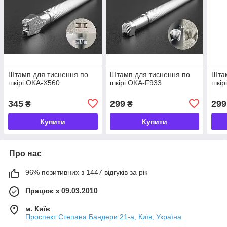
Штамп для тиснення по
Штамп для тиснення по
Штам
шкірі OKA-X560
шкірі OKA-F933
шкір
345
299
299
₴
₴
Купити
Купити
Про нас
96% позитивних з 1447 відгуків за рік
Працює з 09.03.2010
м. Київ
Проспект Степана Бандери 21-а, Київ, Україна