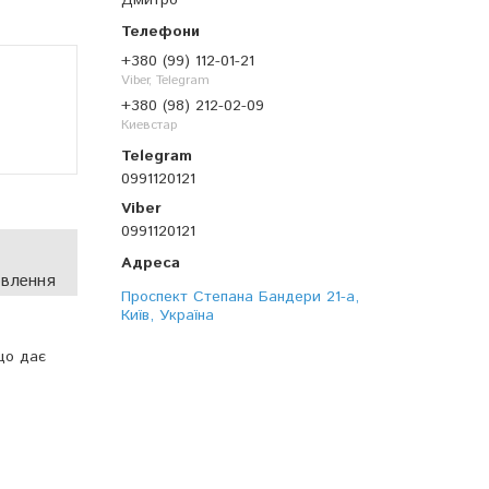
Дмитро
+380 (99) 112-01-21
Viber, Telegram
+380 (98) 212-02-09
Киевстар
0991120121
0991120121
овлення
Проспект Степана Бандери 21-а,
Київ, Україна
що дає