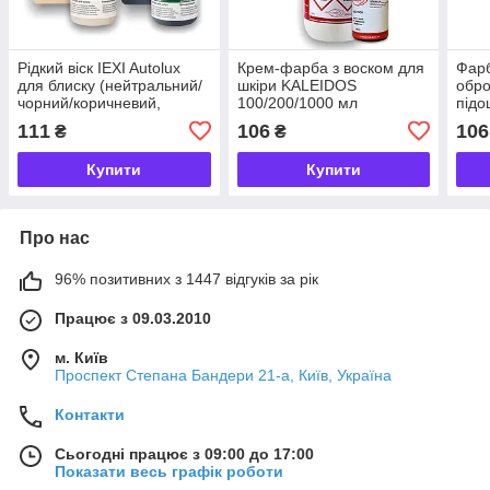
Рідкий віск IEXI Autolux
Крем-фарба з воском для
Фарб
для блиску (нейтральний/
шкіри KALEIDOS
обро
чорний/коричневий,
100/200/1000 мл
підо
100/1000 мл)
коричневий/бордовий/
DC 2
111
106
106
₴
₴
синій
кг)
Купити
Купити
Про нас
96% позитивних з 1447 відгуків за рік
Працює з 09.03.2010
м. Київ
Проспект Степана Бандери 21-а, Київ, Україна
Контакти
Сьогодні працює з 09:00 до 17:00
Показати весь графік роботи