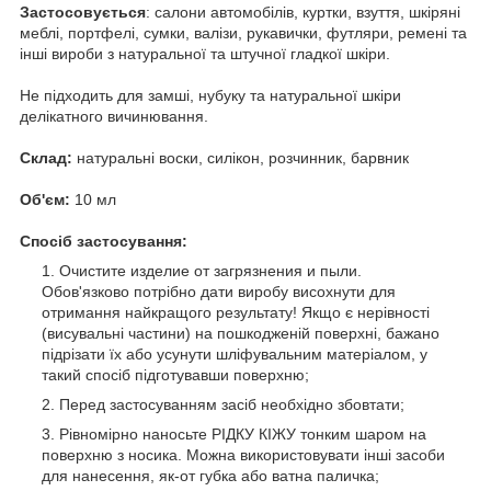
Застосовується
: салони автомобілів, куртки, взуття, шкіряні
меблі, портфелі, сумки, валізи, рукавички, футляри, ремені та
інші вироби з натуральної та штучної гладкої шкіри.
Не підходить для замші, нубуку та натуральної шкіри
делікатного вичинювання.
Склад:
натуральні воски, силікон, розчинник, барвник
Об'єм:
10 мл
Спосіб застосування:
Очистите изделие от загрязнения и пыли.
Обов'язково потрібно дати виробу висохнути для
отримання найкращого результату! Якщо є нерівності
(висувальні частини) на пошкодженій поверхні, бажано
підрізати їх або усунути шліфувальним матеріалом, у
такий спосіб підготувавши поверхню;
Перед застосуванням засіб необхідно збовтати;
Рівномірно наносьте РІДКУ КІЖУ тонким шаром на
поверхню з носика. Можна використовувати інші засоби
для нанесення, як-от губка або ватна паличка;