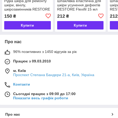
Рідка шкіра для ремонту
Шпаклівка еластична для
Шпак
шкіри, вінілу,
шкіри усунення дефектів
шкір
шкірозамінників RESTORE
RESTORE Flexifil 15 мл
REST
10 мл (чорний/білий)
(білий/чорний)
(біл
150
212
212
₴
₴
Купити
Купити
Про нас
96% позитивних з 1450 відгуків за рік
Працює з 09.03.2010
м. Київ
Проспект Степана Бандери 21-а, Київ, Україна
Контакти
Сьогодні працює з 09:00 до 17:00
Показати весь графік роботи
Про нас