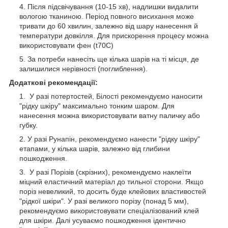
Після підсвічування (10-15 хв), надлишки видалити
вологою тканиною. Період повного висихання може
тривати до 60 хвилин, залежно від шару нанесення й
температури довкілля. Для прискорення процесу можна
використовувати фен (t70C)
За потреби нанесіть ще кілька шарів на ті місця, де
залишилися нерівності (поглиблення).
Додаткові рекомендації:
У разі потертостей, Білості рекомендуємо наносити
"рідку шкіру" максимально тонким шаром. Для
нанесення можна використовувати ватну паличку або
губку.
У разі Рунапін, рекомендуємо нанести "рідку шкіру"
етапами, у кілька шарів, залежно від глибини
пошкодження.
У разі Порізів (скрізних), рекомендуємо наклеїти
міцний еластичний матеріал до тильної сторони. Якщо
поріз невеликий, то досить буде клейових властивостей
"рідкої шкіри". У разі великого порізу (понад 5 мм),
рекомендуємо використовувати спеціалізований клей
для шкіри. Далі усуваємо пошкодження ідентично