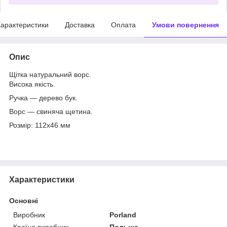
арактеристики
Доставка
Оплата
Умови повернення
Опис
Щітка натуральний ворс.
Висока якість.
Ручка — дерево бук.
Ворс — свиняча щетина.
Розмір: 112х46 мм
Характеристики
Основні
Виробник
Porland
Країна виробник
Польща