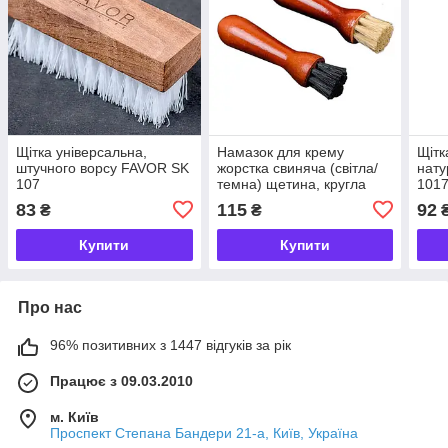
Щітка універсальна,
Намазок для крему
Щітк
штучного ворсу FAVOR SK
жорстка свиняча (світла/
нату
107
темна) щетина, кругла
101
ручка FAVOR
83
115
92
₴
₴
Купити
Купити
Про нас
96% позитивних з 1447 відгуків за рік
Працює з 09.03.2010
м. Київ
Проспект Степана Бандери 21-а, Київ, Україна