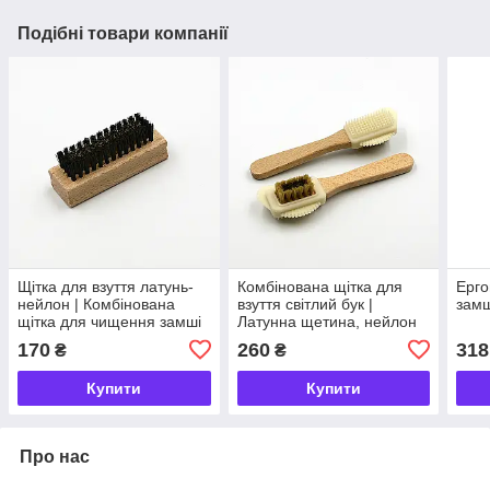
Подібні товари компанії
Щітка для взуття латунь-
Комбінована щітка для
Ерго
нейлон | Комбінована
взуття світлий бук |
замш
щітка для чищення замші
Латунна щетина, нейлон
та нубуку
та гумова вставка для
170
260
318
₴
₴
замші і нубуку
Купити
Купити
Про нас