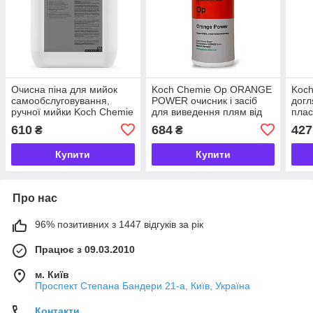
Очисна піна для мийок
Koch Chemie Op ORANGE
Koch
самообслуговування,
POWER очисник і засіб
догл
ручної мийки Koch Chemie
для виведення плям від
плас
Sf SUPER FOAM 1 / 5 / 10
клею, олив, комах, бітуму
610
684
427
₴
₴
/ 20 л
250 мл
Купити
Купити
Про нас
96% позитивних з 1447 відгуків за рік
Працює з 09.03.2010
м. Київ
Проспект Степана Бандери 21-а, Київ, Україна
Контакти