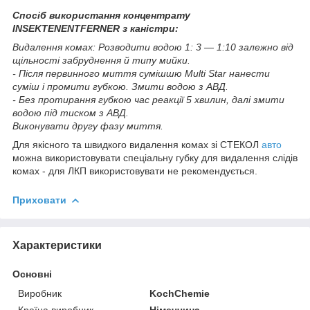
Спосіб використання концентрату
INSEKTENENTFERNER
з каністри:
Видалення комах: Розводити водою 1: 3 — 1:10 залежно від
щільності забруднення й типу мийки.
- Після первинного миття сумішшю Multi Star нанести
суміш і промити губкою. Змити водою з АВД.
- Без протирання губкою час реакції 5 хвилин, далі змити
водою під тиском з АВД.
Виконувати другу фазу миття.
Для якісного та швидкого видалення комах зі СТЕКОЛ
авто
можна використовувати спеціальну губку для видалення слідів
комах - для ЛКП використовувати не рекомендується.
Приховати
Характеристики
Основні
Виробник
KochChemie
Країна виробник
Німеччина