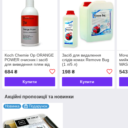
Koch Chemie Op ORANGE
Засіб для видалення
Моча
POWER очисник і засіб
слідів комах Remove Bug
мийк
для виведення плям від
(1 л/5 л)
WA
клею, олив, комах, бітуму
20*1
684
198
543
₴
₴
250 мл
Купити
Купити
Акційні пропозиції та новинки
Новинка
Подарунок