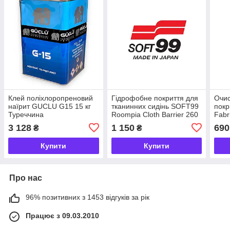
Клей поліхлоропреновий
Гідрофобне покриття для
Очис
наїрит GUCLU G15 15 кг
тканинних сидінь SOFT99
покр
Туреччина
Roompia Cloth Barrier 260
Fabr
мл
мл
3 128
1 150
690
₴
₴
Купити
Купити
Про нас
96% позитивних з 1453 відгуків за рік
Працює з 09.03.2010