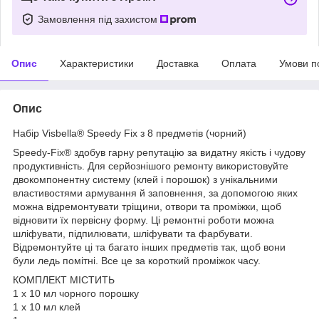
Замовлення під захистом
Опис
Характеристики
Доставка
Оплата
Умови п
Опис
Набір Visbella® Speedy Fix з 8 предметів (чорний)
Speedy-Fix® здобув гарну репутацію за видатну якість і чудову
продуктивність. Для серйознішого ремонту використовуйте
двокомпонентну систему (клей і порошок) з унікальними
властивостями армування й заповнення, за допомогою яких
можна відремонтувати тріщини, отвори та проміжки, щоб
відновити їх первісну форму. Ці ремонтні роботи можна
шліфувати, підпилювати, шліфувати та фарбувати.
Відремонтуйте ці та багато інших предметів так, щоб вони
були ледь помітні. Все це за короткий проміжок часу.
КОМПЛЕКТ МІСТИТЬ
1 х 10 мл чорного порошку
1 х 10 мл клей