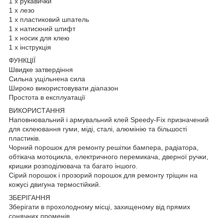
1 х рукавички
1 х лезо
1 х пластиковий шпатель
1 х натискний штифт
1 х носик для клею
1 х інструкція
ФУНКЦІЇ
Швидке затвердіння
Сильна ущільнена сила
Широко використовувати діапазон
Простота в експлуатації
ВИКОРИСТАННЯ
Наповнювальний і армувальний клей Speedy-Fix призначений
для склеювання гуми, міді, сталі, алюмінію та більшості
пластиків.
Чорний порошок для ремонту решітки бампера, радіатора,
обтікача мотоцикла, електричного перемикача, дверної ручки,
кришки розподілювача та багато іншого.
Сірий порошок і прозорий порошок для ремонту тріщин на
кожусі двигуна термостійкий.
ЗБЕРІГАННЯ
Зберігати в прохолодному місці, захищеному від прямих
сонячних променів.