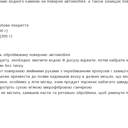
енню водного каменю на поверхні автомобіля, а також захищає по
рбове покриття
30 г)
(300 г)
ть оброблювану поверхню автомобіля
дукту, необхідно змочити водою й досуху віджати, потім набрати 
ми без тиску
укт поверхнею лінійними рухами з перебиванням пропусків і залишт
 може призвести до появи надлишків воску в деяких місцях, що м
ня, особливо у літні місяці, коли продукт підсихає набагато швид
 протріть сухою м'якою мікрофібровою ганчіркою
не містить залишків пасти та ретельно оброблена, щоб уникнути 