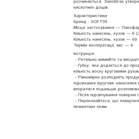
розчиняється. Запобігає утвор
кислотних дощів.
Характеристики
Бренд - SOFT99
Місце застосування — Лакофа
Кількість нанесень, кузов — 6 (
Кількість нанесень, кузов — 60 
Термін експлуатації, міс — 4
Інструкція
- Ретельно вимийте та висуші
- Губку, яка додається до про
кількість воску круговими руха
- Рівномірно розподіліть прод
підсихання (кругове нанесення
впоратися подальше розполюван
- Після підсвічування поверхні
- Переконайтеся, що поверхня 
пігментних плям