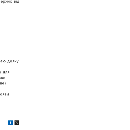
верхню від
нею деяку
е для
оже
ше)
появи