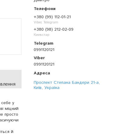
Дмитро
+380 (99) 112-01-21
Viber, Telegram
+380 (98) 212-02-09
Киевстар
0991120121
0991120121
Проспект Степана Бандери 21-а,
овлення
Київ, Україна
 себе у
ві міцний
не просто
насичуючи
иться й