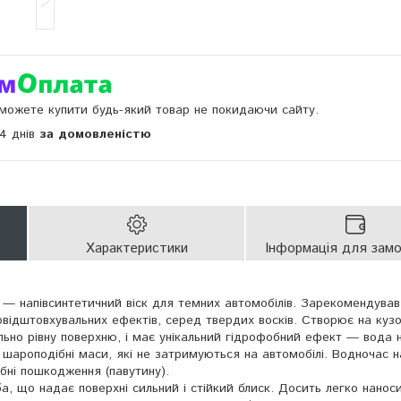
и можете купити будь-який товар не покидаючи сайту.
14 днів
за домовленістю
Характеристики
Інформація для зам
— напівсинтетичний віск для темних автомобілів. Зарекомендував
овідштовхувальних ефектів, серед твердих восків. Створює на кузо
ьно рівну поверхню, і має унікальний гідрофобний ефект — вода 
є шароподібні маси, які не затримуються на автомобілі. Водночас 
бні пошкодження (павутину).
а, що надає поверхні сильний і стійкий блиск. Досить легко нанос