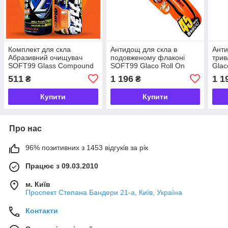
Комплект для скла
Антидощ для скла в
Анти
Абразивний очищувач
подовженому флаконі
трив
SOFT99 Glass Compound
SOFT99 Glaco Roll On
Glac
Z+ Антидощ GLACO Roll
Large Long Type 115 мл
511
1 196
1 1
₴
₴
On Large (30+30 мл)
Купити
Купити
Про нас
96% позитивних з 1453 відгуків за рік
Працює з 09.03.2010
м. Київ
Проспект Степана Бандери 21-а, Київ, Україна
Контакти