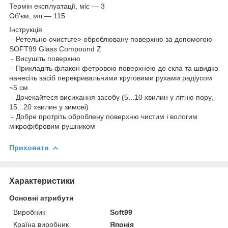
Термін експлуатації, міс — 3
Об'єм, мл — 115
Інструкція
- Ретельно очистьте> оброблювану поверхню за допомогою
SOFT99 Glass Compound Z
- Висушіть поверхню
- Прикладіть флакон фетровою поверхнею до скла та швидко
нанесіть засіб перекривальними круговими рухами радіусом
~5 см
- Дочекайтеся висихання засобу (5...10 хвилин у літню пору,
15...20 хвилин у зимові)
- Добре протріть оброблену поверхню чистим і вологим
мікрофібровим рушником
Приховати
Характеристики
Основні атрибути
Виробник
Soft99
Країна виробник
Японія