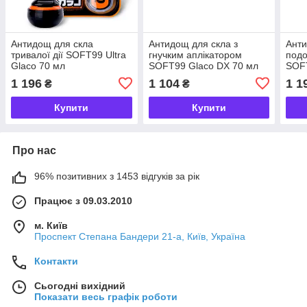
Антидощ для скла
Антидощ для скла з
Анти
тривалої дії SOFT99 Ultra
гнучким аплікатором
подо
Glaco 70 мл
SOFT99 Glaco DX 70 мл
SOFT
Larg
1 196
1 104
1 1
₴
₴
Купити
Купити
Про нас
96% позитивних з 1453 відгуків за рік
Працює з 09.03.2010
м. Київ
Проспект Степана Бандери 21-а, Київ, Україна
Контакти
Сьогодні вихідний
Показати весь графік роботи