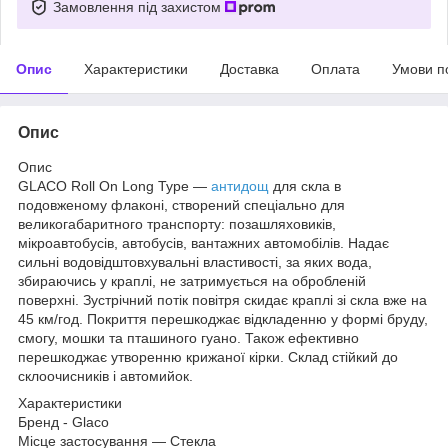
Замовлення під захистом
Опис
Характеристики
Доставка
Оплата
Умови п
Опис
Опис
GLACO Roll On Long Type —
антидощ
для скла в
подовженому флаконі, створений спеціально для
великогабаритного транспорту: позашляховиків,
мікроавтобусів, автобусів, вантажних автомобілів. Надає
сильні водовідштовхувальні властивості, за яких вода,
збираючись у краплі, не затримується на обробленій
поверхні. Зустрічний потік повітря скидає краплі зі скла вже на
45 км/год. Покриття перешкоджає відкладенню у формі бруду,
смогу, мошки та пташиного гуано. Також ефективно
перешкоджає утворенню крижаної кірки. Склад стійкий до
склоочисників і автомийок.
Характеристики
Бренд - Glaco
Місце застосування — Стекла