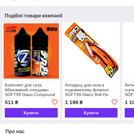
Подібні товари компанії
Комплект для скла
Антидощ для скла в
Анти
Абразивний очищувач
подовженому флаконі
гнуч
SOFT99 Glass Compound
SOFT99 Glaco Roll On
SOFT
Z+ Антидощ GLACO Roll
Large Long Type 115 мл
511
1 196
1 1
₴
₴
On Large (30+30 мл)
Купити
Купити
Про нас