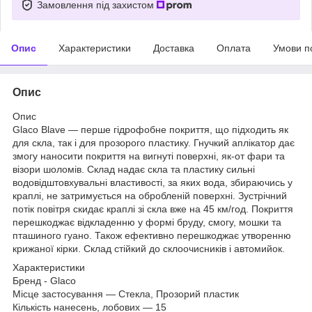
Замовлення під захистом
Опис
Характеристики
Доставка
Оплата
Умови п
Опис
Опис
Glaco Blave — перше гідрофобне покриття, що підходить як
для скла, так і для прозорого пластику. Гнучкий аплікатор дає
змогу наносити покриття на вигнуті поверхні, як-от фари та
візори шоломів. Склад надає скла та пластику сильні
водовідштовхувальні властивості, за яких вода, збираючись у
краплі, не затримується на обробленій поверхні. Зустрічний
потік повітря скидає краплі зі скла вже на 45 км/год. Покриття
перешкоджає відкладенню у формі бруду, смогу, мошки та
пташиного гуано. Також ефективно перешкоджає утворенню
крижаної кірки. Склад стійкий до склоочисників і автомийок.
Характеристики
Бренд - Glaco
Місце застосування — Стекла, Прозорий пластик
Кількість нанесень, лобових — 15