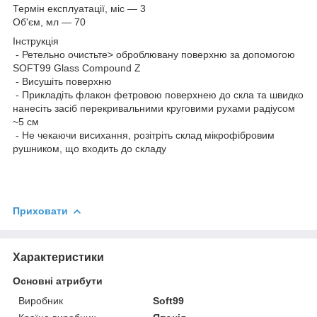
Термін експлуатації, міс — 3
Об'єм, мл — 70
Інструкція
- Ретельно очистьте> оброблювану поверхню за допомогою
SOFT99 Glass Compound Z
- Висушіть поверхню
- Прикладіть флакон фетровою поверхнею до скла та швидко
нанесіть засіб перекривальними круговими рухами радіусом
~5 см
- Не чекаючи висихання, розітріть склад мікрофібровим
рушником, що входить до складу
Приховати
Характеристики
Основні атрибути
Виробник
Soft99