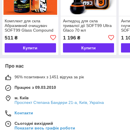
Комплект для скла
Антидощ для скла
Анти
Абразивний очищувач
тривалої дії SOFT99 Ultra
гнуч
SOFT99 Glass Compound
Glaco 70 мл
SOFT
Z+ Антидощ GLACO Roll
511
1 196
1 1
₴
₴
On Large (30+30 мл)
Купити
Купити
Про нас
96% позитивних з 1451 відгука за рік
Працює з 09.03.2010
м. Київ
Проспект Степана Бандери 21-а, Київ, Україна
Контакти
Сьогодні вихідний
Показати весь графік роботи