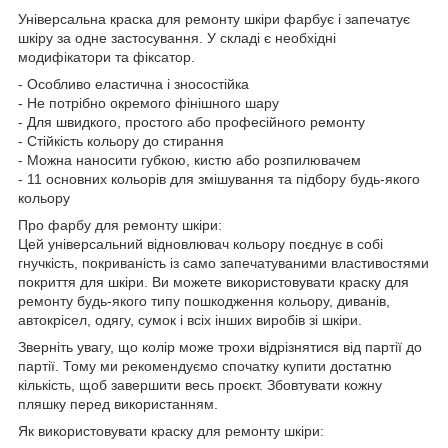
Універсальна краска для ремонту шкіри фарбує і запечатує
шкіру за одне застосування. У складі є необхідні
модифікатори та фіксатор.
- Особливо еластична і зносостійка
- Не потрібно окремого фінішного шару
- Для швидкого, простого або професійного ремонту
- Стійкість кольору до стирання
- Можна наносити губкою, кистю або розпилювачем
- 11 основних кольорів для змішування та підбору будь-якого
кольору
Про фарбу для ремонту шкіри:
Цей універсальний відновлювач кольору поєднує в собі
гнучкість, покриваність із само запечатуваними властивостями
покриття для шкіри. Ви можете використовувати краску для
ремонту будь-якого типу пошкодження кольору, диванів,
автокрісел, одягу, сумок і всіх інших виробів зі шкіри.
Зверніть увагу, що колір може трохи відрізнятися від партії до
партії. Тому ми рекомендуємо спочатку купити достатню
кількість, щоб завершити весь проєкт. Збовтувати кожну
пляшку перед використанням.
Як використовувати краску для ремонту шкіри: