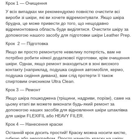
Крок 1 — Очищення
У всіх випадках ми рекомендуємо повністю очистити всі
вироби зі шкіри, які ви хочете відремонтувати. Якщо шкіра
брудна, це може привести до того, що нещодавно
відремонтована область буде виділятися. Очистити шкіру за
допомогою нашого засобу для підготовки шкіри Leather Prep.
Крок 2 — Підготовка
Якщо ви просто ремонтуєте невелику потертість, вам не
потрібно робити ніякої додаткової підготовки, крім очищення
шкіри. Однак, якщо ремонт знаходиться в зоні високого
контакту (наприклад, подушка сидіння автомобіля, кермо,
подушка сидіння дивана), вам слід протерти її також
спиртовим очисником Ultra Clean.
Крок 3 — Ремонт
Якщо шкіра пошкоджена (тріщини, надриви, порізи), саме на
цьому етапі ви можете виконати будь-який ремонт за
допомогою наших засобів для відновлення шкіри шпаклівка
для шкіри FLEXIFIL або HEAVY FILER.
Крок 4 — Нанесення краски
Останній крок досить простий! Краску можна носити кистю,
губкою або аерографом. Просто нанесіть краску на шкіру