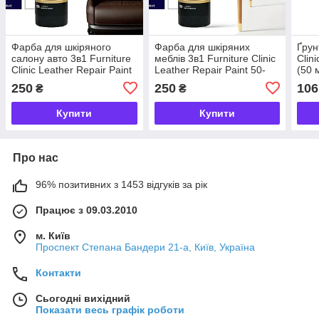
Фарба для шкіряного
Фарба для шкіряних
Ґрун
салону авто 3в1 Furniture
меблів 3в1 Furniture Clinic
Clin
Clinic Leather Repair Paint
Leather Repair Paint 50-
(50 
50-1000 мл (11 кольорів
1000 мл (11 кольорів на
250
250
106
₴
₴
на вибір)
вибір)
Купити
Купити
Про нас
96% позитивних з 1453 відгуків за рік
Працює з 09.03.2010
м. Київ
Проспект Степана Бандери 21-а, Київ, Україна
Контакти
Сьогодні вихідний
Показати весь графік роботи