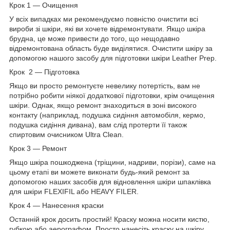
Крок 1 — Очищення
У всіх випадках ми рекомендуємо повністю очистити всі
вироби зі шкіри, які ви хочете відремонтувати. Якщо шкіра
брудна, це може привести до того, що нещодавно
відремонтована область буде виділятися. Очистити шкіру за
допомогою нашого засобу для підготовки шкіри Leather Prep.
Крок 2 — Підготовка
Якщо ви просто ремонтуєте невелику потертість, вам не
потрібно робити ніякої додаткової підготовки, крім очищення
шкіри. Однак, якщо ремонт знаходиться в зоні високого
контакту (наприклад, подушка сидіння автомобіля, кермо,
подушка сидіння дивана), вам слід протерти її також
спиртовим очисником Ultra Clean.
Крок 3 — Ремонт
Якщо шкіра пошкоджена (тріщини, надриви, порізи), саме на
цьому етапі ви можете виконати будь-який ремонт за
допомогою наших засобів для відновлення шкіри шпаклівка
для шкіри FLEXIFIL або HEAVY FILER.
Крок 4 — Нанесення краски
Останній крок досить простий! Краску можна носити кистю,
губкою або аерографом. Просто нанесіть краску на шкіру