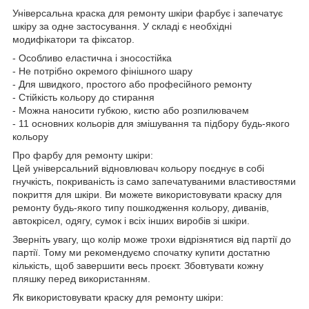
Універсальна краска для ремонту шкіри фарбує і запечатує
шкіру за одне застосування. У складі є необхідні
модифікатори та фіксатор.
- Особливо еластична і зносостійка
- Не потрібно окремого фінішного шару
- Для швидкого, простого або професійного ремонту
- Стійкість кольору до стирання
- Можна наносити губкою, кистю або розпилювачем
- 11 основних кольорів для змішування та підбору будь-якого
кольору
Про фарбу для ремонту шкіри:
Цей універсальний відновлювач кольору поєднує в собі
гнучкість, покриваність із само запечатуваними властивостями
покриття для шкіри. Ви можете використовувати краску для
ремонту будь-якого типу пошкодження кольору, диванів,
автокрісел, одягу, сумок і всіх інших виробів зі шкіри.
Зверніть увагу, що колір може трохи відрізнятися від партії до
партії. Тому ми рекомендуємо спочатку купити достатню
кількість, щоб завершити весь проєкт. Збовтувати кожну
пляшку перед використанням.
Як використовувати краску для ремонту шкіри: