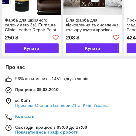
Фарба для шкіряного
Біла фарба для
Про
салону авто 3в1 Furniture
відновлення та оновлення
глад
Clinic Leather Repair Paint
кольору взуття кросівок
Pene
50-1000 мл (11 кольорів
професійна 3в1 Furniture
коль
250
208
424
₴
₴
на вибір)
Clinic 30 мл
Купити
Купити
Про нас
96% позитивних з 1451 відгука за рік
Працює з 09.03.2010
м. Київ
Проспект Степана Бандери 21-а, Київ, Україна
Контакти
Сьогодні працює з 09:00 до 17:00
Показати весь графік роботи