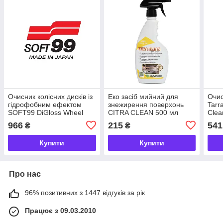
Очисник колісних дисків із
Еко засіб мийний для
Очис
гідрофобним ефектом
знежирення поверхонь
Tarr
SOFT99 DiGloss Wheel
CITRA CLEAN 500 мл
Clea
Tonic 5.0 400 мл
966
215
541
₴
₴
Купити
Купити
Про нас
96% позитивних з 1447 відгуків за рік
Працює з 09.03.2010