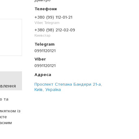
Дмитро
+380 (99) 112-01-21
Viber, Telegram
+380 (98) 212-02-09
Киевстар
0991120121
0991120121
Проспект Степана Бандери 21-а,
овлення
Київ, Україна
о та
инятком із
уєте
расним