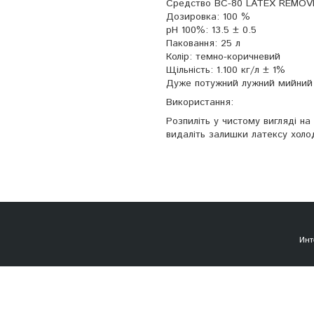
Cредство BC-80 LATEX REMOV
Дозировка: 100 %
pH 100%: 13.5 ± 0.5
Паковання: 25 л
Колір: темно-коричневий
Щільність: 1.100 кг/л ± 1%
Дуже потужний лужний мийний за
Використання:
Розпиліть у чистому вигляді на
видаліть залишки латексу холо