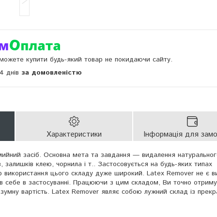
и можете купити будь-який товар не покидаючи сайту.
14 днів
за домовленістю
Характеристики
Інформація для зам
ийний засіб. Основна мета та завдання — видалення натуральног
в, залишків клею, чорнила і т.. Застосовується на будь-яких типах
ор використання цього складу дуже широкий. Latex Remover не є в
в себе в застосуванні. Працюючи з цим складом, Ви точно отрим
умну вартість. Latex Remover являє собою лужний склад із прек