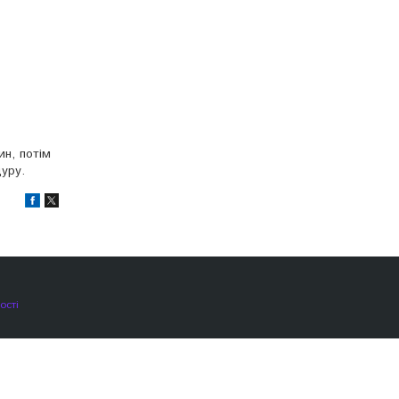
ин, потім
уру.
ості