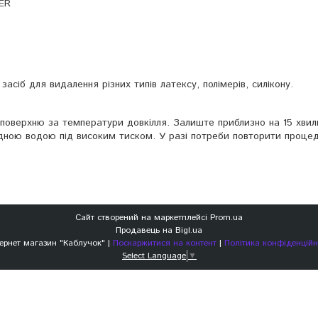
ER
сіб для видалення різних типів латексу, полімерів, силікону.
 поверхню за температури довкілля. Залиште приблизно на 15 хвил
дною водою під високим тиском. У разі потреби повторити процед
Сайт створений на маркетплейсі
Prom.ua
Продавець на Bigl.ua
Интернет магазин "Каблучок" |
Поскаржитися на контент
|
Політика конфіденційн
Select Language
▼