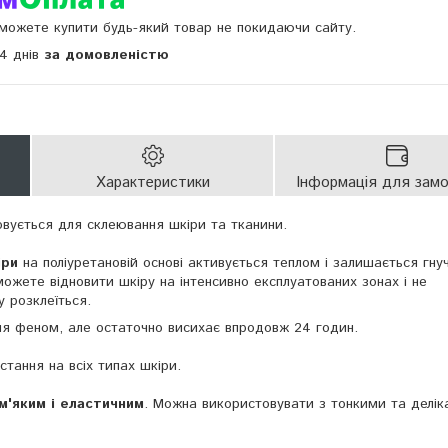
и можете купити будь-який товар не покидаючи сайту.
14 днів
за домовленістю
Характеристики
Інформація для зам
овується для склеювання шкіри та тканини.
іри
на поліуретановій основі активується теплом і залишається гну
ожете відновити шкіру на інтенсивно експлуатованих зонах і не
 розклеїться.
ння феном, але остаточно висихає впродовж 24 годин.
тання на всіх типах шкіри.
м'яким і еластичним
. Можна використовувати з тонкими та делі