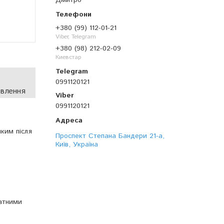
Дмитро
+380 (99) 112-01-21
Viber, Telegram
+380 (98) 212-02-09
Киевстар
0991120121
овлення
0991120121
чким після
Проспект Степана Бандери 21-а,
Київ, Україна
катними