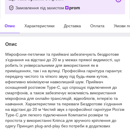
Замовлення під захистом
Опис
Характеристики
Доставка
Оплата
Умови п
Опис
Мікрофони-петлички та приймачі забезпечують бездротове
з’єднання на відстані до 20 м у межах прямої видимості, що
робить їх універсальними для використання як в
приміщеннях, так і на вулиці. Професійна гарнітура гарантує
передачу чистого та чіткого звуку під будь-яким кутом,
ефективно мінімізуючи навколишній шум. Приймач
оснащений роз’ємом Type-C, що спрощує підключення до
смартфонів, а також забезпечує можливість використання
мікрофона для онлайн-трансляцій, відеоблогів, інтерв’ю та
навчання. Характеристики та переваги Бездротове з’єднання
на відстані до 20 м Чистий звук з професійної гарнітури Роз’єм
Type-C для легкого підключення Компактні розміри та
простота у використанні Кліпса для зручного кріплення до
одягу Принцип plug-and-play без потреби в додаткових