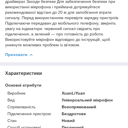
драйверах Заходи безпеки Для забезпечення безпеки при
використанні мікрофона і приймача дотримуйтеся
рекомендованої відстані до 20 м для запобігання втрати
сигналу. Перед використанням перевірте зарядку пристроїв.
Підключаючи передавач до мобільного телефону, зверніть
увагу на індикатори: червоний сигнал свідчить про
підключення, а зелений — про готовність до роботи.
Використовуйте мікрофон відповідно до інструкцій, щоб
уникнути можливих проблем із зв’язком.
Приховати
Характеристики
Основні атрибути
Виробник
XuanLiYuan
Вид
Універсальний мікрофон
Спрямованість
Всеспрямований
Підключення пристрою
Бездротове
Стан
Новий
Спосіб установки/
Петличний