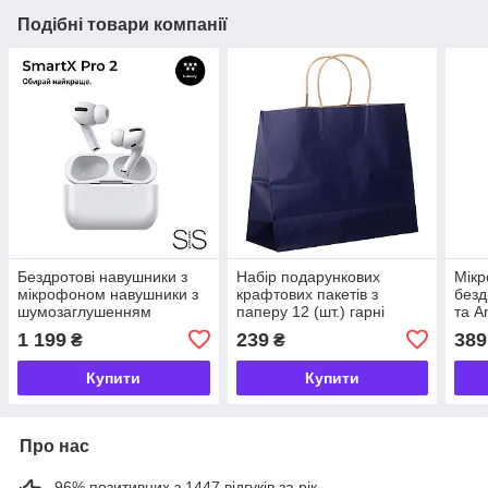
Подібні товари компанії
Бездротові навушники з
Набір подарункових
Мікр
мікрофоном навушники з
крафтових пакетів з
безд
шумозаглушенням
паперу 12 (шт.) гарні
та A
bluetooth гарнітура SAP2L
пакети для подарунків
1 199
239
389
₴
₴
31×12×25 (см) Чорний HP-
10359-2B
Купити
Купити
Про нас
96% позитивних з 1447 відгуків за рік