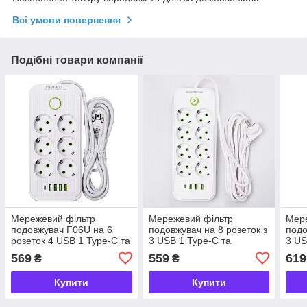
Всі умови повернення
Подібні товари компанії
Мережевий фільтр
Мережевий фільтр
Мере
подовжувач F06U на 6
подовжувач на 8 розеток з
подо
розеток 4 USB 1 Type-C та
3 USB 1 Type-C та
3 US
кнопкою відключення 3 м
кнопкою відключення
кноп
569
559
619
₴
₴
Білий HP-5-23
F20U 2.8 м Білий HP-5-27
F20U
29
Купити
Купити