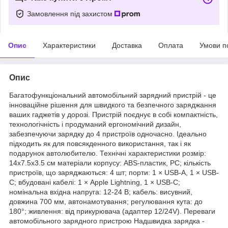
Замовлення під захистом
Опис
Характеристики
Доставка
Оплата
Умови п
Опис
Багатофункціональний автомобільний зарядний пристрій - це
інноваційне рішення для швидкого та безпечного заряджання
ваших гаджетів у дорозі. Пристрій поєднує в собі компактність,
технологічність і продуманий ергономічний дизайн,
забезпечуючи зарядку до 4 пристроїв одночасно. Ідеально
підходить як для повсякденного використання, так і як
подарунок автолюбителю. Технічні характеристики розмір:
14х7.5х3.5 см матеріали корпусу: ABS-пластик, PC; кількість
пристроїв, що заряджаються: 4 шт; порти: 1 × USB-A, 1 × USB-
C; вбудовані кабелі: 1 × Apple Lightning, 1 × USB-C;
номінальна вхідна напруга: 12-24 В; кабель: висувний,
довжина 700 мм, автонамотування; регулювання кута: до
180°; живлення: від прикурювача (адаптер 12/24V). Переваги
автомобільного зарядного пристрою Надшвидка зарядка -