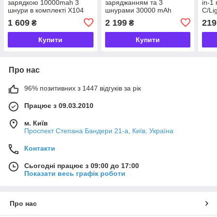
зарядкою 10000mah 3
заряджанням та 3
in-1
шнури в комплекті X104
шнурами 30000 mAh
C/Li
портативний зарядний
1 609
2 199
219
₴
₴
пристрій powerbank
заряджання для
Купити
Купити
телефона HP-N56
Про нас
96% позитивних з 1447 відгуків за рік
Працює з 09.03.2010
м. Київ
Проспект Степана Бандери 21-а, Київ, Україна
Контакти
Сьогодні працює з 09:00 до 17:00
Показати весь графік роботи
Про нас