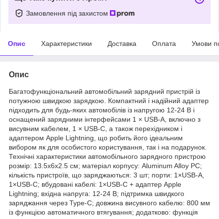
Замовлення під захистом
Опис
Характеристики
Доставка
Оплата
Умови п
Опис
Багатофункціональний автомобільний зарядний пристрій із
потужною швидкою зарядкою. Компактний і надійний адаптер
підходить для будь-яких автомобілів із напругою 12-24 В і
оснащений зарядними інтерфейсами 1 × USB-A, включно з
висувним кабелем, 1 × USB-C, а також перехідником і
адаптером Apple Lightning, що робить його ідеальним
вибором як для особистого користування, так і на подарунок.
Технічні характеристики автомобільного зарядного пристрою
розмір: 13.5х6х2.5 см; матеріал корпусу: Aluminum Alloy PC;
кількість пристроїв, що заряджаються: 3 шт; порти: 1×USB-A,
1×USB-C; вбудовані кабелі: 1×USB-С + адаптер Apple
Lightning; вхідна напруга: 12-24 В; підтримка швидкого
заряджання через Type-C; довжина висувного кабелю: 800 мм
із функцією автоматичного втягування; додатково: функція