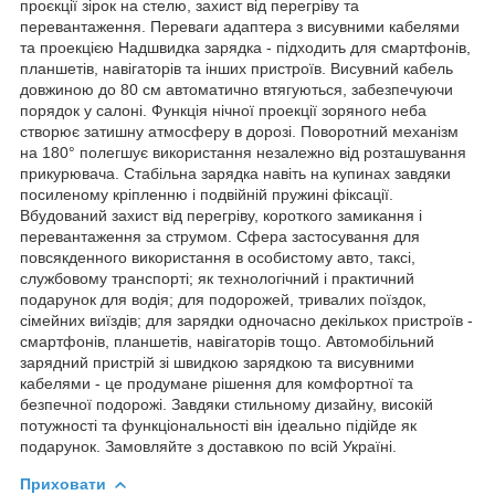
проєкції зірок на стелю, захист від перегріву та
перевантаження. Переваги адаптера з висувними кабелями
та проекцією Надшвидка зарядка - підходить для смартфонів,
планшетів, навігаторів та інших пристроїв. Висувний кабель
довжиною до 80 см автоматично втягуються, забезпечуючи
порядок у салоні. Функція нічної проекції зоряного неба
створює затишну атмосферу в дорозі. Поворотний механізм
на 180° полегшує використання незалежно від розташування
прикурювача. Стабільна зарядка навіть на купинах завдяки
посиленому кріпленню і подвійній пружині фіксації.
Вбудований захист від перегріву, короткого замикання і
перевантаження за струмом. Сфера застосування для
повсякденного використання в особистому авто, таксі,
службовому транспорті; як технологічний і практичний
подарунок для водія; для подорожей, тривалих поїздок,
сімейних виїздів; для зарядки одночасно декількох пристроїв -
смартфонів, планшетів, навігаторів тощо. Автомобільний
зарядний пристрій зі швидкою зарядкою та висувними
кабелями - це продумане рішення для комфортної та
безпечної подорожі. Завдяки стильному дизайну, високій
потужності та функціональності він ідеально підійде як
подарунок. Замовляйте з доставкою по всій Україні.
Приховати