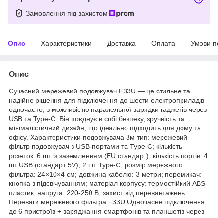
Замовлення під захистом
Опис
Характеристики
Доставка
Оплата
Умови п
Опис
Сучасний мережевий подовжувач F33U — це стильне та
надійне рішення для підключення до шести електроприладів
одночасно, з можливістю паралельної зарядки гаджетів через
USB та Type-C. Він поєднує в собі безпеку, зручність та
мінімалістичний дизайн, що ідеально підходить для дому та
офісу. Характеристики подовжувача 3м тип: мережевий
фільтр подовжувач з USB-портами та Type-C; кількість
розеток: 6 шт із заземленням (EU стандарт); кількість портів: 4
шт USB (стандарт 5V), 2 шт Type-C; розмір мережного
фільтра: 24×10×4 см; довжина кабелю: 3 метри; перемикач:
кнопка з підсвічуванням; матеріал корпусу: термостійкий ABS-
пластик; напруга: 220-250 В, захист від перевантажень.
Переваги мережевого фільтра F33U Одночасне підключення
до 6 пристроїв + заряджання смартфонів та планшетів через