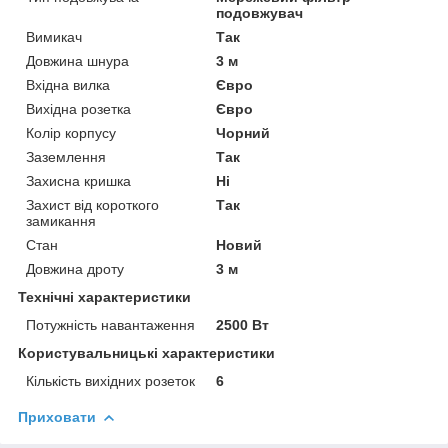
подовжувач
Вимикач
Так
Довжина шнура
3 м
Вхідна вилка
Євро
Вихідна розетка
Євро
Колір корпусу
Чорний
Заземлення
Так
Захисна кришка
Ні
Захист від короткого
Так
замикання
Стан
Новий
Довжина дроту
3 м
Технічні характеристики
Потужність навантаження
2500 Вт
Користувальницькі характеристики
Кількість вихідних розеток
6
Приховати