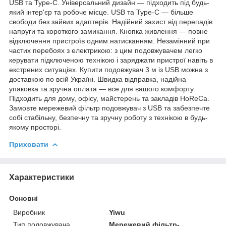
USB та Type-C. Універсальний дизайн — підходить під будь-
який інтер'єр та робоче місце. USB та Type-C — більше
свободи без зайвих адаптерів. Надійний захист від перепадів
напруги та короткого замикання. Кнопка живлення — повне
відключення пристроїв одним натисканням. Незамінний при
частих перебоях з електрикою: з цим подовжувачем легко
керувати підключеною технікою і заряджати пристрої навіть в
екстрених ситуаціях. Купити подовжувач 3 м із USB можна з
доставкою по всій Україні. Швидка відправка, надійна
упаковка та зручна оплата — все для вашого комфорту.
Підходить для дому, офісу, майстерень та закладів HoReCa.
Замовте мережевий фільтр подовжувач з USB та забезпечте
собі стабільну, безпечну та зручну роботу з технікою в будь-
якому просторі.
Приховати
Характеристики
Основні
Виробник
Yiwu
Тип подовжувача
Мережевий фільтр-