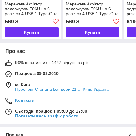
Мережевий фільтр
Мережевий фільтр
Мере
подовжувач F06U на 6
подовжувач F06U на 6
подо
розеток 4 USB 1 Type-C та
розеток 4 USB 1 Type-C та
розе
кнопкою відключення 3 м
кнопкою відключення 3 м
кноп
569
569
619
₴
₴
Білий HP-5-23
Чорний HP-5-24
Чорн
Купити
Купити
Про нас
96% позитивних з 1447 відгуків за рік
Працює з 09.03.2010
м. Київ
Проспект Степана Бандери 21-а, Київ, Україна
Контакти
Сьогодні працює з 09:00 до 17:00
Показати весь графік роботи
Про нас