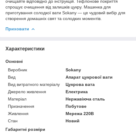
очищайте відповідно до інструкцій. Тефлонове покриття
спрощує очищення від залишків цукру. Машинка для
приготування солодкої вати Sokany — це чудовий вибір для
створення домашніх свят та солодких моментів.
Приховати
Характеристики
Основні
Виробник
Sokany
Вид
Апарат цукрової вати
Вид витратного матеріалу
Цукрова вата
Джерело живлення
Електрика
Матеріал
Нержавіюча сталь
Призначення
Побутове
Живлення
Мережа 220В
Стан
Новий
Габаритні розміри