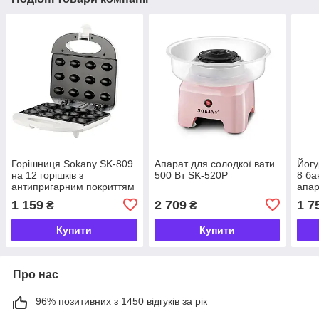
Горішниця Sokany SK-809
Апарат для солодкої вати
Йогу
на 12 горішків з
500 Вт SK-520P
8 ба
антипригарним покриттям
апар
750 Вт
йогу
1 159
2 709
1 7
₴
₴
тай
SK2
Купити
Купити
Про нас
96% позитивних з 1450 відгуків за рік