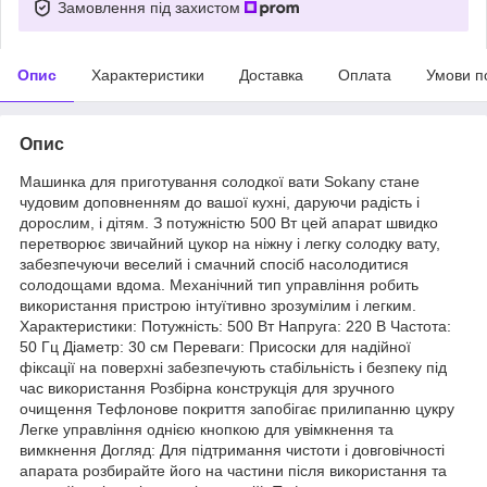
Замовлення під захистом
Опис
Характеристики
Доставка
Оплата
Умови п
Опис
Машинка для приготування солодкої вати Sokany стане
чудовим доповненням до вашої кухні, даруючи радість і
дорослим, і дітям. З потужністю 500 Вт цей апарат швидко
перетворює звичайний цукор на ніжну і легку солодку вату,
забезпечуючи веселий і смачний спосіб насолодитися
солодощами вдома. Механічний тип управління робить
використання пристрою інтуїтивно зрозумілим і легким.
Характеристики: Потужність: 500 Вт Напруга: 220 В Частота:
50 Гц Діаметр: 30 см Переваги: Присоски для надійної
фіксації на поверхні забезпечують стабільність і безпеку під
час використання Розбірна конструкція для зручного
очищення Тефлонове покриття запобігає прилипанню цукру
Легке управління однією кнопкою для увімкнення та
вимкнення Догляд: Для підтримання чистоти і довговічності
апарата розбирайте його на частини після використання та