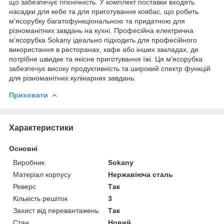
що забезпечує гігієнічність. У комплект поставки входять
насадки для кебе та для приготування ковбас, що робить
м'ясорубку багатофункціональною та придатною для
різноманітних завдань на кухні. Професійна електрична
м'ясорубка Sokany ідеально підходить для професійного
використання в ресторанах, кафе або інших закладах, де
потрібне швидке та якісне приготування їжі. Ця м'ясорубка
забезпечує високу продуктивність та широкий спектр функцій
для різноманітних кулінарних завдань.
Приховати
Характеристики
Основні
Виробник
Sokany
Матеріал корпусу
Нержавіюча сталь
Реверс
Так
Кількість решіток
3
Захист від перевантажень
Так
Стан
Новий