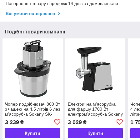
Повернення товару впродовж 14 днів за домовленістю
Всі умови повернення
Подібні товари компанії
Чопер подрібнювач 800 Вт
Електрична м'ясорубка
Чопе
з чашею на 4,5 літрів 6 лез
для фаршу 1700 Вт
4 ле
м'ясорубка Sokany SK-
електром'ясорубка Sokany
літр
06033
SK-087
SK-
3 239
3 029
1 7
₴
₴
Купити
Купити