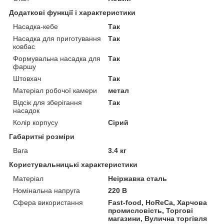
Додаткові функції і характеристики
Насадка-кебе
Так
Насадка для приготування
Так
ковбас
Формувальна насадка для
Так
фаршу
Штовхач
Так
Матеріал робочої камери
метал
Відсік для зберігання
Так
насадок
Колір корпусу
Сірий
Габаритні розміри
Вага
3.4 кг
Користувальницькі характеристики
Матеріал
Неіржавка сталь
Номінальна напруга
220 В
Сфера використання
Fast-food, HoReCa, Харчова
промисловість, Торгові
магазини, Вулична торгівля