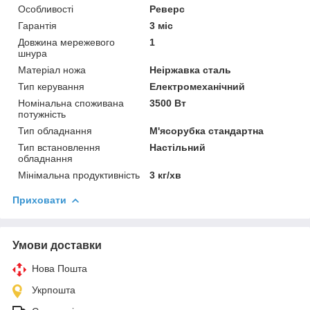
Особливості
Реверс
Гарантія
3 міс
Довжина мережевого
1
шнура
Матеріал ножа
Неіржавка сталь
Тип керування
Електромеханічний
Номінальна споживана
3500 Вт
потужність
Тип обладнання
М'ясорубка стандартна
Тип встановлення
Настільний
обладнання
Мінімальна продуктивність
3 кг/хв
Приховати
Умови доставки
Нова Пошта
Укрпошта