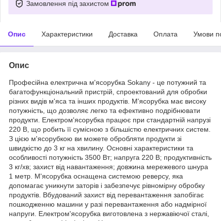
Замовлення під захистом
Опис
Характеристики
Доставка
Оплата
Умови п
Опис
Професійна електрична м'ясорубка Sokany - це потужний та
багатофункціональний пристрій, спроектований для обробки
різних видів м'яса та інших продуктів. М'ясорубка має високу
потужність, що дозволяє легко та ефективно подрібнювати
продукти. Електром'ясорубка працює при стандартній напрузі
220 В, що робить її сумісною з більшістю електричних систем.
З цією м'ясорубкою ви можете обробляти продукти зі
швидкістю до 3 кг на хвилину. Основні характеристики та
особливості потужність 3500 Вт; напруга 220 В; продуктивність
3 кг/хв; захист від навантаження; довжина мережевого шнура
1 метр. М'ясорубка оснащена системою реверсу, яка
допомагає уникнути заторів і забезпечує рівномірну обробку
продуктів. Вбудований захист від перевантаження запобігає
пошкодженню машини у разі перевантаження або надмірної
напруги. Електром'ясорубка виготовлена ​​з нержавіючої сталі,