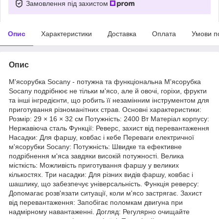
Замовлення під захистом
Опис
Характеристики
Доставка
Оплата
Умови п
Опис
М'ясорубка Socany - потужна та функціональна М'ясорубка
Socany подрібнює не тільки м'ясо, але й овочі, горіхи, фрукти
та інші інгредієнти, що робить її незамінним інструментом для
приготування різноманітних страв. Основні характеристики:
Розмір: 29 × 16 × 32 см Потужність: 2400 Вт Матеріал корпусу:
Нержавіюча сталь Функції: Реверс, захист від перевантаження
Насадки: Для фаршу, ковбас і кебе Переваги електричної
м'ясорубки Socany: Потужність: Швидке та ефективне
подрібнення м'яса завдяки високій потужності. Велика
місткість: Можливість приготування фаршу у великих
кількостях. Три насадки: Для різних видів фаршу, ковбас і
шашлику, що забезпечує універсальність. Функція реверсу:
Допомагає розв'язати ситуації, коли м'ясо застрягає. Захист
від перевантаження: Запобігає поломкам двигуна при
надмірному навантаженні. Догляд: Регулярно очищайте