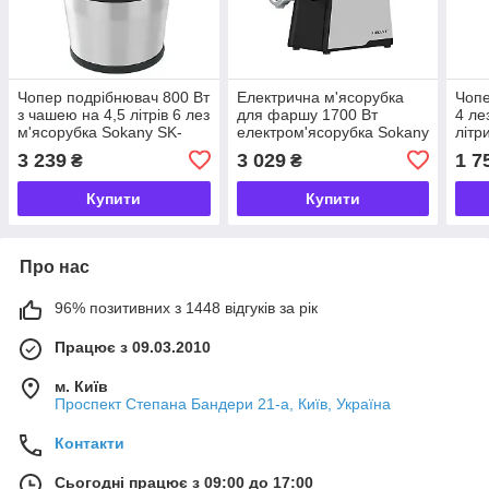
Чопер подрібнювач 800 Вт
Електрична м'ясорубка
Чопе
з чашею на 4,5 літрів 6 лез
для фаршу 1700 Вт
4 ле
м'ясорубка Sokany SK-
електром'ясорубка Sokany
літр
06033
SK-087
SK-
3 239
3 029
1 7
₴
₴
Купити
Купити
Про нас
96% позитивних з 1448 відгуків за рік
Працює з 09.03.2010
м. Київ
Проспект Степана Бандери 21-а, Київ, Україна
Контакти
Сьогодні працює з 09:00 до 17:00