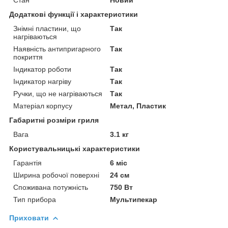
Додаткові функції і характеристики
Знімні пластини, що
Так
нагріваються
Наявність антипригарного
Так
покриття
Індикатор роботи
Так
Індикатор нагріву
Так
Ручки, що не нагріваються
Так
Матеріал корпусу
Метал, Пластик
Габаритні розміри гриля
Вага
3.1 кг
Користувальницькі характеристики
Гарантія
6 міс
Ширина робочої поверхні
24 см
Споживана потужність
750 Вт
Тип прибора
Мультипекар
Приховати