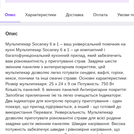
Опис
Характеристики
Доставка
Оплата
Умови п
Опис
Мультипекар Socaney 6 в 1 – ваш універсальний помічник на
кухні Мультипекар Socaney 6 в 1 – це компактний і
багатофункціональний кухонний прилад, який забезпечить
вам різноманітність у приготуванні страв. Завдяки шести
змінним панелям з антипригарним покриттям, цей
мультипекар дозволяє легко готувати сендвічі, вафлі, горіхи,
кекси, пончики та інші смачні страви. Основні характеристики:
Розмір мультипекаря: 25 x 24 x 9 см Потужність: 750 Вт
Кількість панелей: 6 змінних панелей Антипригарне покриття:
Запобігає прилипанню їжі та легко очищається Індикатори:
Два індикатори для контролю процесу приготування - один
показує, що прилад підігрівається, а інший - що готовий до
використання Переваги: Універсальність: Мультипекар
дозволяє приготувати різноманітні страви для всієї родини
завдяки шести змінним панелям. Швидке нагрівання: Висока
потужність забезпечує швидке і рівномірне нагрівання, що