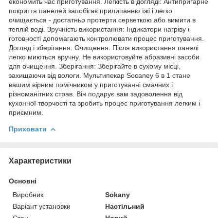
економить час приготування. Легкість в догляді: Антипригарне
покриття панелей запобігає прилипанню їжі і легко
очищається - достатньо протерти серветкою або вимити в
теплій воді. Зручність використання: Індикатори нагріву і
готовності допомагають контролювати процес приготування.
Догляд і зберігання: Очищення: Після використання панелі
легко миються вручну. Не використовуйте абразивні засоби
для очищення. Зберігання: Зберігайте в сухому місці,
захищаючи від вологи. Мультипекар Socaney 6 в 1 стане
вашим вірним помічником у приготуванні смачних і
різноманітних страв. Він подарує вам задоволення від
кухонної творчості та зробить процес приготування легким і
приємним.
Приховати
Характеристики
Основні
Виробник
Sokany
Варіант установки
Настільний
Стан
Новий