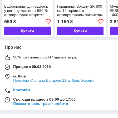
Вафельниця для вафель
Горішниця Sokany SK-809
Муль
у вигляді машинок 550 Вт
на 12 горішків з
SKB
антипригарне покриття
антипригарним покриттям
1400
Sokany SK-08097
750 Вт
659
1 159
3 8
₴
₴
Купити
Купити
Про нас
96% позитивних з 1447 відгуків за рік
Працює з 09.03.2010
м. Київ
Проспект Степана Бандери 21-а, Київ, Україна
Контакти
Сьогодні працює з 09:00 до 17:00
Показати весь графік роботи