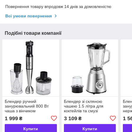
Повернення товару впродовж 14 днів за домовленістю
Всі умови повернення
Подібні товари компанії
Блендер ручний
Блендер зі скляною
Блен
занурювальний 800 Вт
чашею 1.5 літра для
зану
чаша з вінчиком
коктейлів та смузі
нерж
подрібнювач (чопер)
портативний 4 режими
унів
1 999
3 109
1 5
₴
₴
Sokany SK-768-4
швидкості 800 Вт Sokany
800 
SK186SS
пот
Купити
Купити