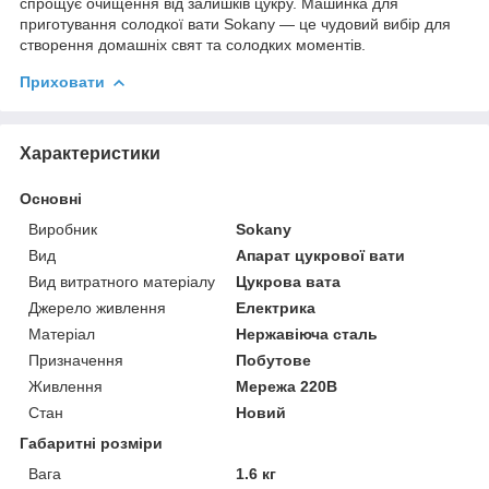
спрощує очищення від залишків цукру. Машинка для
приготування солодкої вати Sokany — це чудовий вибір для
створення домашніх свят та солодких моментів.
Приховати
Характеристики
Основні
Виробник
Sokany
Вид
Апарат цукрової вати
Вид витратного матеріалу
Цукрова вата
Джерело живлення
Електрика
Матеріал
Нержавіюча сталь
Призначення
Побутове
Живлення
Мережа 220В
Стан
Новий
Габаритні розміри
Вага
1.6 кг