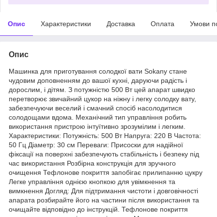
Опис
Характеристики
Доставка
Оплата
Умови п
Опис
Машинка для приготування солодкої вати Sokany стане
чудовим доповненням до вашої кухні, даруючи радість і
дорослим, і дітям. З потужністю 500 Вт цей апарат швидко
перетворює звичайний цукор на ніжну і легку солодку вату,
забезпечуючи веселий і смачний спосіб насолодитися
солодощами вдома. Механічний тип управління робить
використання пристрою інтуїтивно зрозумілим і легким.
Характеристики: Потужність: 500 Вт Напруга: 220 В Частота:
50 Гц Діаметр: 30 см Переваги: Присоски для надійної
фіксації на поверхні забезпечують стабільність і безпеку під
час використання Розбірна конструкція для зручного
очищення Тефлонове покриття запобігає прилипанню цукру
Легке управління однією кнопкою для увімкнення та
вимкнення Догляд: Для підтримання чистоти і довговічності
апарата розбирайте його на частини після використання та
очищайте відповідно до інструкцій. Тефлонове покриття