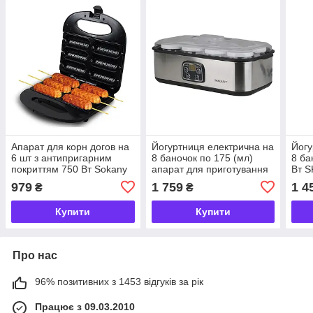
Апарат для корн догов на
Йогуртниця електрична на
Йогу
6 шт з антипригарним
8 баночок по 175 (мл)
8 ба
покриттям 750 Вт Sokany
апарат для приготування
Вт S
SK-08037
йогурту 25 Вт йогуртниця з
979
1 759
1 4
₴
₴
таймером для дому
SK2303SS
Купити
Купити
Про нас
96% позитивних з 1453 відгуків за рік
Працює з 09.03.2010