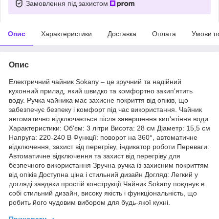
Замовлення під захистом
Опис
Характеристики
Доставка
Оплата
Умови п
Опис
Електричний чайник Sokany – це зручний та надійний
кухонний прилад, який швидко та комфортно закип'ятить
воду. Ручка чайника має захисне покриття від опіків, що
забезпечує безпеку і комфорт під час використання. Чайник
автоматично відключається після завершення кип'ятіння води.
Характеристики: Об'єм: 3 літри Висота: 28 см Діаметр: 15,5 см
Напруга: 220-240 В Функції: поворот на 360°, автоматичне
відключення, захист від перегріву, індикатор роботи Переваги:
Автоматичне відключення та захист від перегріву для
безпечного використання Зручна ручка із захисним покриттям
від опіків Доступна ціна і стильний дизайн Догляд: Легкий у
догляді завдяки простій конструкції Чайник Sokany поєднує в
собі стильний дизайн, високу якість і функціональність, що
робить його чудовим вибором для будь-якої кухні.
Приховати