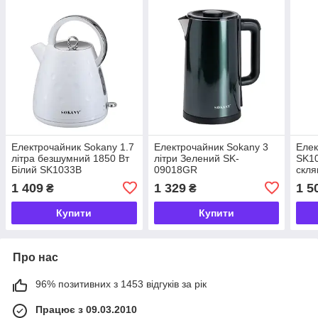
Електрочайник Sokany 1.7
Електрочайник Sokany 3
Елек
літра безшумний 1850 Вт
літри Зелений SK-
SK10
Білий SK1033B
09018GR
скля
підс
1 409
1 329
1 5
₴
₴
Купити
Купити
Про нас
96% позитивних з 1453 відгуків за рік
Працює з 09.03.2010