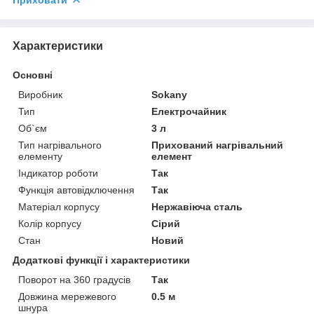
Характеристики
Основні
Виробник
Sokany
Тип
Електрочайник
Об`єм
3 л
Тип нагрівального
Прихований нагрівальний
елементу
елемент
Індикатор роботи
Так
Функція автовідключення
Так
Матеріал корпусу
Нержавіюча сталь
Колір корпусу
Сірий
Стан
Новий
Додаткові функції і характеристики
Поворот на 360 градусів
Так
Довжина мережевого
0.5 м
шнура