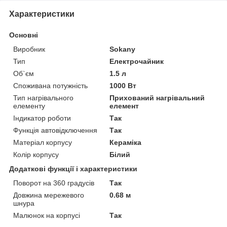
Характеристики
Основні
Виробник
Sokany
Тип
Електрочайник
Об`єм
1.5 л
Споживана потужність
1000 Вт
Тип нагрівального
Прихований нагрівальний
елементу
елемент
Індикатор роботи
Так
Функція автовідключення
Так
Матеріал корпусу
Кераміка
Колір корпусу
Білий
Додаткові функції і характеристики
Поворот на 360 градусів
Так
Довжина мережевого
0.68 м
шнура
Малюнок на корпусі
Так