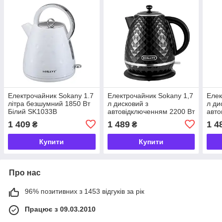
Електрочайник Sokany 1.7
Електрочайник Sokany 1,7
Елек
літра безшумний 1850 Вт
л дисковий з
л ди
Білий SK1033B
автовідключенням 2200 Вт
авто
Чорний SK-1032B
Біл
1 409
1 489
1 4
₴
₴
Купити
Купити
Про нас
96% позитивних з 1453 відгуків за рік
Працює з 09.03.2010