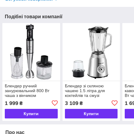
Подібні товари компанії
Блендер ручний
Блендер зі скляною
Блен
занурювальний 800 Вт
чашею 1.5 літра для
каво
чаша з вінчиком
коктейлів та смузі
Вт ч
подрібнювач (чопер)
портативний 4 режими
1 999
3 109
1 6
₴
₴
Sokany SK-768-4
швидкості 800 Вт Sokany
SK186SS
Купити
Купити
Про нас