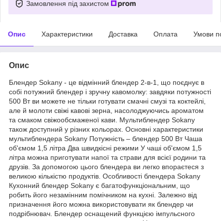
Замовлення під захистом
Опис
Характеристики
Доставка
Оплата
Умови п
Опис
Блендер Sokany - це відмінний блендер 2-в-1, що поєднує в
собі потужний блендер і зручну кавомолку: завдяки потужності
500 Вт ви можете не тільки готувати смачні смузі та коктейлі,
але й молоти свіжі кавові зерна, насолоджуючись ароматом
та смаком свіжообсмаженої кави. Мультиблендер Sokany
також доступний у різних кольорах. Основні характеристики
мультиблендера Sokany Потужність – блендер 500 Вт Чаша
об'ємом 1,5 літра Два швидкісні режими У чаші об'ємом 1,5
літра можна приготувати напої та страви для всієї родини та
друзів. За допомогою цього блендера ви легко впораєтеся з
великою кількістю продуктів. Особливості блендера Sokany
Кухонний блендер Sokany є багатофункціональним, що
робить його незамінним помічником на кухні. Залежно від
призначення його можна використовувати як блендер чи
подрібнювач. Блендер оснащений функцією імпульсного