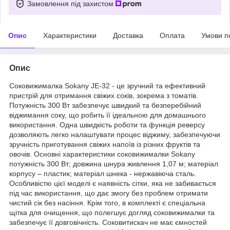
Замовлення під захистом
Опис
Характеристики
Доставка
Оплата
Умови п
Опис
Соковижималка Sokany JE-32 - це зручний та ефективний
пристрій для отримання свіжих соків, зокрема з томатів.
Потужність 300 Вт забезпечує швидкий та безперебійний
віджимання соку, що робить її ідеальною для домашнього
використання. Одна швидкість роботи та функція реверсу
дозволяють легко налаштувати процес віджиму, забезпечуючи
зручність приготування свіжих напоїв із різних фруктів та
овочів. Основні характеристики соковижималки Sokany
потужність 300 Вт; довжина шнура живлення 1,07 м; матеріал
корпусу – пластик; матеріал шнека - нержавіюча сталь.
Особливістю цієї моделі є наявність сітки, яка не забивається
під час використання, що дає змогу без проблем отримати
чистий сік без насіння. Крім того, в комплекті є спеціальна
щітка для очищення, що полегшує догляд соковижималки та
забезпечує її довговічність. Соковитискач не має ємностей