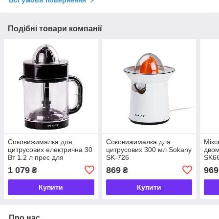
Всі умови повернення
Подібні товари компанії
Соковижималка для
Соковижималка для
Мікс
цитрусових електрична 30
цитрусових 300 мл Sokany
двом
Вт 1.2 л прес для
SK-726
SK6
апельсинів Sokany SK-CZ-
1 079
869
969
₴
₴
626
Купити
Купити
Про нас