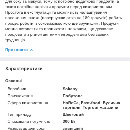
для соку та макухи, тому їх потрібно додатково придбати, а
також потрібно нарізати продукти перед використанням.
Простота в експлуатації та можливість налаштування
положення шнека (повернувши отвір на 180 градусів) робить
процес роботи із соковижималкою ще зручнішим. Продукти
можна вставляти та пропихати штовхачем, що дозволяє
працювати з різноманітними інгредієнтами без зайвих
труднощів.
Приховати
Характеристики
Основні
Виробник
Sokany
Призначення
Побутове
Сфера використання
HoReCa, Fast-food, Вулична
торгівля, Торгові магазини
Тип приладу
Шнековий
Споживана потужність
300 Вт
Резервуар для соку
зовнішній