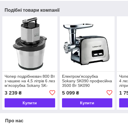
Подібні товари компанії
Чопер подрібнювач 800 Вт
Електром'ясорубка
Чопе
з чашею на 4,5 літрів 6 лез
Sokany SK090 професійна
4 ле
м'ясорубка Sokany SK-
3500 Вт SK090
літр
06033
SK-
3 239
5 099
1 7
₴
₴
Купити
Купити
Про нас