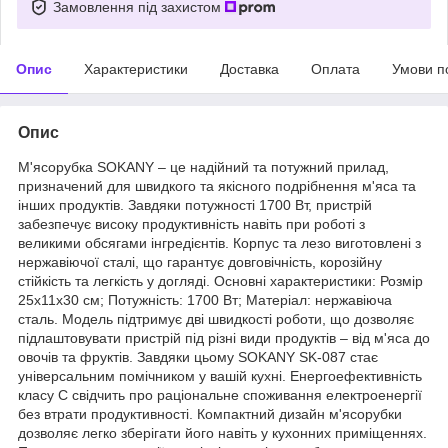
Замовлення під захистом
Опис
Характеристики
Доставка
Оплата
Умови п
Опис
М'ясорубка SOKANY – це надійний та потужний прилад,
призначений для швидкого та якісного подрібнення м'яса та
інших продуктів. Завдяки потужності 1700 Вт, пристрій
забезпечує високу продуктивність навіть при роботі з
великими обсягами інгредієнтів. Корпус та лезо виготовлені з
нержавіючої сталі, що гарантує довговічність, корозійну
стійкість та легкість у догляді. Основні характеристики: Розмір
25х11х30 см; Потужність: 1700 Вт; Матеріал: нержавіюча
сталь. Модель підтримує дві швидкості роботи, що дозволяє
підлаштовувати пристрій під різні види продуктів – від м'яса до
овочів та фруктів. Завдяки цьому SOKANY SK-087 стає
універсальним помічником у вашій кухні. Енергоефективність
класу C свідчить про раціональне споживання електроенергії
без втрати продуктивності. Компактний дизайн м'ясорубки
дозволяє легко зберігати його навіть у кухонних приміщеннях.