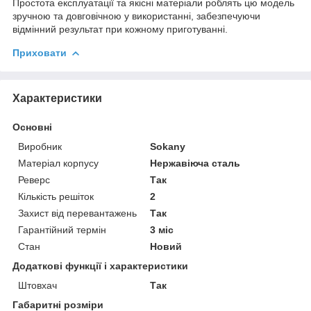
Простота експлуатації та якісні матеріали роблять цю модель
зручною та довговічною у використанні, забезпечуючи
відмінний результат при кожному приготуванні.
Приховати
Характеристики
Основні
Виробник
Sokany
Матеріал корпусу
Нержавіюча сталь
Реверс
Так
Кількість решіток
2
Захист від перевантажень
Так
Гарантійний термін
3 міс
Стан
Новий
Додаткові функції і характеристики
Штовхач
Так
Габаритні розміри