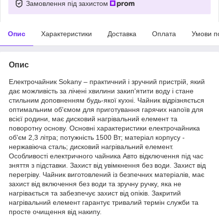
Замовлення під захистом
Опис
Характеристики
Доставка
Оплата
Умови п
Опис
Електрочайник Sokany – практичний і зручний пристрій, який
дає можливість за лічені хвилини закип'ятити воду і стане
стильним доповненням будь-якої кухні. Чайник відрізняється
оптимальним об'ємом для приготування гарячих напоїв для
всієї родини, має дисковий нагрівальний елемент та
поворотну основу. Основні характеристики електрочайника
об'єм 2,3 літра; потужність 1500 Вт; матеріал корпусу -
нержавіюча сталь; дисковий нагрівальний елемент.
Особливості електричного чайника Авто відключення під час
зняття з підставки. Захист від увімкнення без води. Захист від
перегріву. Чайник виготовлений із безпечних матеріалів, має
захист від включення без води та зручну ручку, яка не
нагрівається та забезпечує захист від опіків. Закритий
нагрівальний елемент гарантує тривалий термін служби та
просте очищення від накипу.