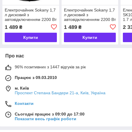
Електрочайник Sokany 1,7
Електрочайник Sokany 1,7
Елек
л дисковий з
л дисковий з
SK1
автовідключенням 2200 Вт
автовідключенням 2200 Вт
1.7 
Чорний SK-1032B
Білий SK-1032W
1 489
1 489
2 3
₴
₴
Купити
Купити
Про нас
96% позитивних з 1447 відгуків за рік
Працює з 09.03.2010
м. Київ
Проспект Степана Бандери 21-а, Київ, Україна
Контакти
Сьогодні працює з 09:00 до 17:00
Показати весь графік роботи