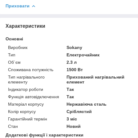
Приховати
Характеристики
Основні
Виробник
Sokany
Тип
Електрочайник
Об`єм
2.3 л
Споживана потужність
1500 Вт
Тип нагрівального
Прихований нагрівальний
елементу
елемент
Індикатор роботи
Так
Функція автовідключення
Так
Матеріал корпусу
Нержавіюча сталь
Колір корпусу
Сріблястий
Гарантійний термін
3 міс
Стан
Новий
Додаткові функції і характеристики